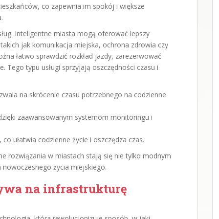
ieszkańców, co zapewnia im spokój i większe
.
ług. Inteligentne miasta mogą oferować lepszy
 takich jak komunikacja miejska, ochrona zdrowia czy
można łatwo sprawdzić rozkład jazdy, zarezerwować
e. Tego typu usługi sprzyjają oszczędności czasu i
ozwala na skrócenie czasu potrzebnego na codzienne
dzięki zaawansowanym systemom monitoringu i
, co ułatwia codzienne życie i oszczędza czas.
tne rozwiązania w miastach stają się nie tylko modnym
 nowoczesnego życia miejskiego.
ywa na infrastrukturę
echnologia, która rewolucjonizuje sposób, w jaki