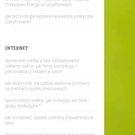
Przepływu Energii w Urządzeniach
Jak technologia wpływa na kwestie polityczne
i terytorialne?
INTERNET
Społeczne media a siła oddziaływania
reklamy online: jak firmy korzystają z
personalizacji reklam w sieci?
Jak skutecznie zarządzać wieloma profilami
na mediach społecznościowych
Społeczności online: jak rozwijają się fora i
grupy dyskusyjne?
Jak zrozumieć zasady ochrony prywatności w
sieci
Najnowsze nowinki technologiczne w świecie