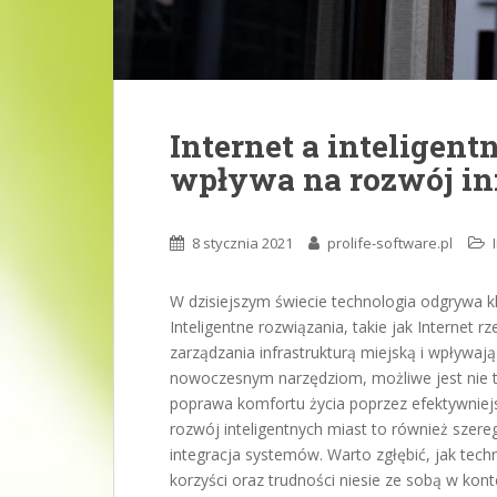
Internet a inteligent
wpływa na rozwój inf
8 stycznia 2021
prolife-software.pl
W dzisiejszym świecie technologia odgrywa kl
Inteligentne rozwiązania, takie jak Internet
zarządzania infrastrukturą miejską i wpływaj
nowoczesnym narzędziom, możliwe jest nie t
poprawa komfortu życia poprzez efektywniejs
rozwój inteligentnych miast to również szer
integracja systemów. Warto zgłębić, jak tec
korzyści oraz trudności niesie ze sobą w konte