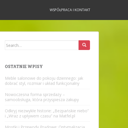
WSPÓŁPRACA I KONTAKT
Search
for:
OSTATNIE WPISY
Meble salonowe do pokoju dziennego: jak
dobrać styl, rozmiar i układ funkcjonalny
Nowoczesna forma sprzedaży –
samoobsługa, która przyspiesza zakupy
Odkryj niezwykłe historie: „Bezpańskie niebo”
i „Wraz z upływem czasu” na Matfel.pl
Mostki i Przewody Prądowe: Optymalizacja