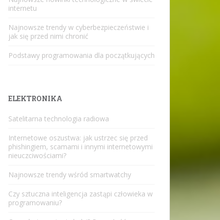
internetu
Najnowsze trendy w cyberbezpieczeństwie i
jak się przed nimi chronić
Podstawy programowania dla początkujących
ELEKTRONIKA
Satelitarna technologia radiowa
Internetowe oszustwa: jak ustrzec się przed
phishingiem, scamami i innymi internetowymi
nieuczciwościami?
Najnowsze trendy wśród smartwatchy
Czy sztuczna inteligencja zastąpi człowieka w
programowaniu?