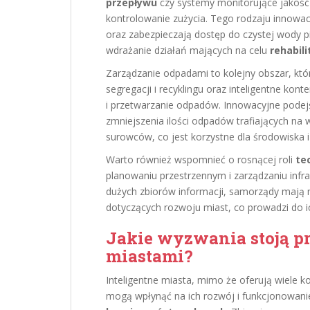
przepływu
czy systemy monitorujące jakość
kontrolowanie zużycia. Tego rodzaju innowa
oraz zabezpieczają dostęp do czystej wody p
wdrażanie działań mających na celu
rehabil
Zarządzanie odpadami to kolejny obszar, kt
segregacji i recyklingu oraz inteligentne kon
i przetwarzanie odpadów. Innowacyjne podej
zmniejszenia ilości odpadów trafiających na 
surowców, co jest korzystne dla środowiska i
Warto również wspomnieć o rosnącej roli
te
planowaniu przestrzennym i zarządzaniu infras
dużych zbiorów informacji, samorządy mają 
dotyczących rozwoju miast, co prowadzi do 
Jakie wyzwania stoją p
miastami?
Inteligentne miasta, mimo że oferują wiele k
mogą wpłynąć na ich rozwój i funkcjonowani