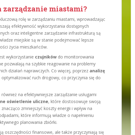
a zarządzanie miastami?
 kluczową rolę w zarządzaniu miastami, wprowadzając
szają efektywność wykorzystania dostępnych
ch oraz inteligentne zarządzanie infrastrukturą są
władze miejskie są w stanie podejmować lepsze
kości życia mieszkańców.
est wykorzystanie
czujników
do monitorowania
ane pozwalają na szybkie reagowanie na problemy
ch działań naprawczych. Co więcej, poprzez
analizę
 optymalizować ruch drogowy, co przyczynia się do
 również na efektywniejsze zarządzanie usługami
tne oświetlenie uliczne
, które dostosowuje swoją
znacząco zmniejszyć koszty energii i wpływ na
odpadami, które informują władze o napełnieniu
ktywnego planowania zbiórki.
ją oszczędności finansowe, ale także przyczyniają się