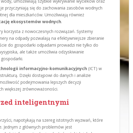
 wody, umożliwiają szybkie wykrywanie wycieków oraz
cje przyczyniają się do zachowania zasobów wodnych
itnej dla mieszkańców. Umożliwiają również
itację ekosystemów wodnych
.
óry korzysta z nowoczesnych rozwiązań. Systemy
tenery na odpady pozwalają na efektywniejsze zbieranie
ście do gospodarki odpadami prowadzi nie tylko do
wysypiska, ale także umożliwia odzyskiwanie
 gospodarki.
chnologii informacyjno-komunikacyjnych
(ICT) w
trukturą. Dzięki dostępowi do danych i analizie
możliwość podejmowania lepszych decyzji
ich większej zrównoważoności.
rzed inteligentnymi
orzyści, napotykają na szereg istotnych wyzwań, które
e. Jednym z głównych problemów jest