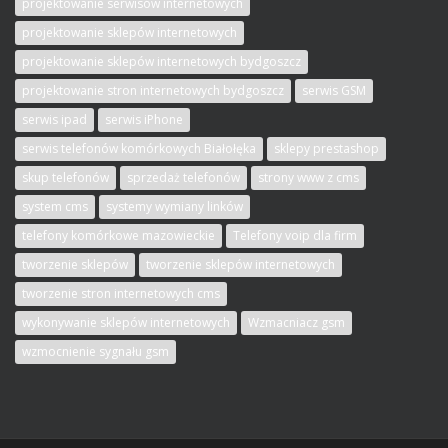
projektowanie serwisów internetowych
projektowanie sklepów internetowych
projektowanie sklepów internetowych bydgoszcz
projektowanie stron internetowych bydgoszcz
serwis GSM
serwis ipad
serwis iPhone
serwis telefonów komórkowych Białołęka
sklepy prestashop
skup telefonów
sprzedaż telefonów
strony www z cms
system cms
systemy wymiany linków
telefony komórkowe mazowieckie
Telefony voip dla firm
tworzenie sklepów
tworzenie sklepów internetowych
tworzenie stron internetowych cms
wykonywanie sklepów internetowych
Wzmacniacz gsm
wzmocnienie sygnału gsm