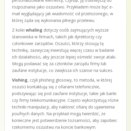
personalizowane elementy, czyniąc ją trudniejszą do
rozpoznania jako oszustwo. Przykładem może być e-
mail wyglądający jak wiadomość od przełożonego, w
której żąda się wykonania pilnego przelewu.
Z kolei
whaling
dotyczy osób zajmujących wyższe
stanowiska w firmach, takich jak dyrektorzy czy
członkowie zarządów. Oszuści, którzy stosują tę
technikę, zazwyczaj inwestują więcej czasu w badanie
ich działalności, aby jeszcze lepiej ośmielić swoje ataki.
Mogą podawać się za członków zarządu firmy lub
zaufane instytucje, co zwiększa ich szanse na sukces.
Vishing
, czyli phishing głosowy, to metoda, w której
oszuści kontaktują się z ofiarami telefonicznie,
podszywając się pod zaufane instytucje, takie jak banki
czy firmy telekomunikacyjne. Często wykorzystują różne
techniki manipulacji, aby nakłonić ofiarę do ujawnienia
poufnych danych. Na przykład mogą twierdzić, że
konieczne jest potwierdzenie tożsamości, aby zapobiec
rzekomemu oszustwu na koncie bankowym.