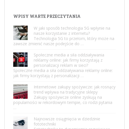
WPISY WARTE PRZECZYTANIA
W jaki sposób technologia 5G wpłynie na
nasze korzystanie z internetu?
Technologia 5G to przełom, który może na
zawsze zmienić nasze podejście do …
Społeczne media a siła oddziaływania
reklamy online: jak firmy korzystają z
personalizacji reklam w sieci?
Społeczne media a siła oddziaływania reklamy online:
jak firmy korzystają z personalizacji …
Internetowe zakupy spożywcze: jak rosnący
trend wpływa na tradycyjne sklepy
Zakupy spożywcze online zyskują na
popularności w rekordowym tempie, co rodzi pytania
…
Najnowsze osiągnięcia w dziedzinie
fototechniki