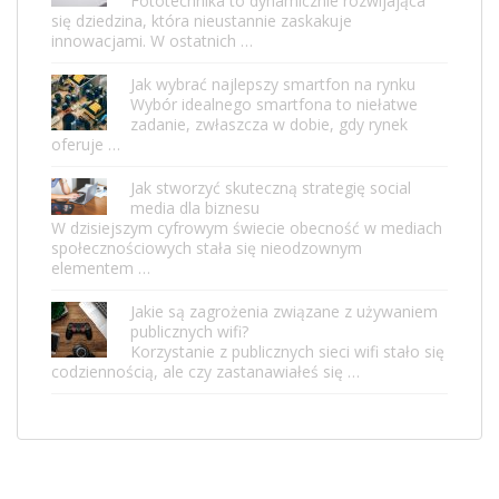
Fototechnika to dynamicznie rozwijająca
się dziedzina, która nieustannie zaskakuje
innowacjami. W ostatnich …
Jak wybrać najlepszy smartfon na rynku
Wybór idealnego smartfona to niełatwe
zadanie, zwłaszcza w dobie, gdy rynek
oferuje …
Jak stworzyć skuteczną strategię social
media dla biznesu
W dzisiejszym cyfrowym świecie obecność w mediach
społecznościowych stała się nieodzownym
elementem …
Jakie są zagrożenia związane z używaniem
publicznych wifi?
Korzystanie z publicznych sieci wifi stało się
codziennością, ale czy zastanawiałeś się …