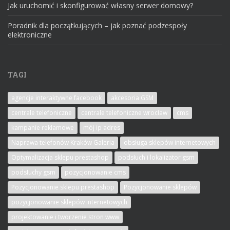
Jak uruchomić i skonfigurować własny serwer domowy?
Poradnik dla początkujących – jak poznać podzespoły
elektroniczne
TAGI
agencje interaktywne facebook
akcesoria GSM
centrale telefoniczne
centrale telefoniczne wrocław
cms
kampanie reklamowe
mój ip adres
Naprawa telefonów Kraków Galeria
obsługa sklepów internetowych
Optymalizacja sklepu prestashop
podsłuch i lokalizator gsm
podsłuchy gsm
pozycjonowanie cms
Pozycjonowanie sklepu prestashop
Pozycjonowanie sklepów
pozycjonowanie sklepów internetowych
projektowanie i tworzenie stron www