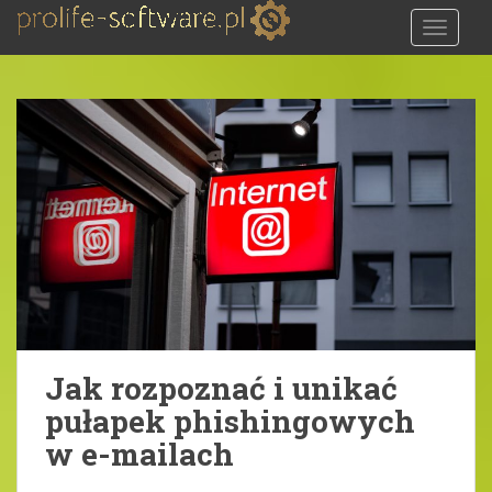
S
TOGGLE
k
i
p
t
o
m
a
i
n
c
o
n
t
e
Jak rozpoznać i unikać
n
pułapek phishingowych
t
w e-mailach