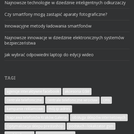
Najnowsze technologie w dziedzinie inteligentnych odkurzaczy
Czy smartfony mogą zastąpić aparaty fotograficzne?
Innowacyjne metody ładowania smartfonów
Najnowsze innowacje w dziedzinie elektronicznych systemów
bezpieczeństwa
Jak wybrać odpowiedni laptop do edycji wideo
TAGI
agencje interaktywne facebook
akcesoria GSM
centrale telefoniczne
centrale telefoniczne wrocław
cms
kampanie reklamowe
mój ip adres
Naprawa telefonów Kraków Galeria
obsługa sklepów internetowych
Optymalizacja sklepu prestashop
podsłuch i lokalizator gsm