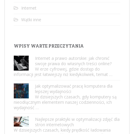
Internet
Wątki inne
WPISY WARTE PRZECZYTANIA
Internet a prawo autorskie: jak chronić
swoje prawa do własnych treści online?
W erze cyfrowej, gdzie dostęp do
informacji jest łatwiejszy niż kiedykolwiek, temat …
Jak optymalizować pracę komputera dla
lepszej wydajności
W dzisiejszych czasach, gdy komputery są
nieodłącznym elementem naszej codzienności, ich
wydajność …
Najlepsze praktyki w optymalizacji zdjęć dla
stron internetowych
W dzisiejszych czasach, kiedy prędkość ładowania