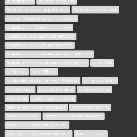
podsłuchy gsm
pozycjonowanie cms
Pozycjonowanie sklepu prestashop
Pozycjonowanie sklepów
pozycjonowanie sklepów internetowych
projektowanie i tworzenie stron www
projektowanie serwisów internetowych
projektowanie sklepów internetowych
projektowanie sklepów internetowych bydgoszcz
projektowanie stron internetowych bydgoszcz
serwis GSM
serwis ipad
serwis iPhone
serwis telefonów komórkowych Białołęka
sklepy prestashop
skup telefonów
sprzedaż telefonów
strony www z cms
system cms
systemy wymiany linków
telefony komórkowe mazowieckie
Telefony voip dla firm
tworzenie sklepów
tworzenie sklepów internetowych
tworzenie stron internetowych cms
wykonywanie sklepów internetowych
Wzmacniacz gsm