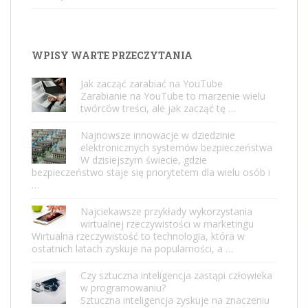
WPISY WARTE PRZECZYTANIA
Jak zacząć zarabiać na YouTube
Zarabianie na YouTube to marzenie wielu
twórców treści, ale jak zacząć tę …
Najnowsze innowacje w dziedzinie
elektronicznych systemów bezpieczeństwa
W dzisiejszym świecie, gdzie
bezpieczeństwo staje się priorytetem dla wielu osób i
…
Najciekawsze przykłady wykorzystania
wirtualnej rzeczywistości w marketingu
Wirtualna rzeczywistość to technologia, która w
ostatnich latach zyskuje na popularności, a …
Czy sztuczna inteligencja zastąpi człowieka
w programowaniu?
Sztuczna inteligencja zyskuje na znaczeniu