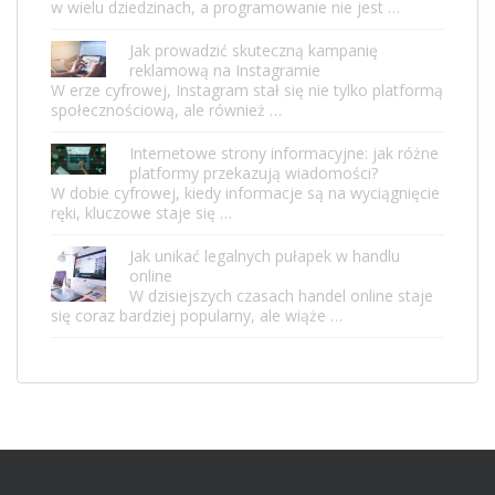
w wielu dziedzinach, a programowanie nie jest …
Jak prowadzić skuteczną kampanię
reklamową na Instagramie
W erze cyfrowej, Instagram stał się nie tylko platformą
społecznościową, ale również …
Internetowe strony informacyjne: jak różne
platformy przekazują wiadomości?
W dobie cyfrowej, kiedy informacje są na wyciągnięcie
ręki, kluczowe staje się …
Jak unikać legalnych pułapek w handlu
online
W dzisiejszych czasach handel online staje
się coraz bardziej popularny, ale wiąże …