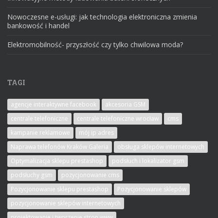
Nowoczesne e-usługi: jak technologia elektroniczna zmienia
bankowość i handel
Elektromobilność- przyszłość czy tylko chwilowa moda?
TAGI
agencje interaktywne facebook
akcesoria GSM
centrale telefoniczne
centrale telefoniczne wrocław
cms
kampanie reklamowe
mój ip adres
Naprawa telefonów Kraków Galeria
obsługa sklepów internetowych
Optymalizacja sklepu prestashop
podsłuch i lokalizator gsm
podsłuchy gsm
pozycjonowanie cms
Pozycjonowanie sklepu prestashop
Pozycjonowanie sklepów
pozycjonowanie sklepów internetowych
projektowanie i tworzenie stron www