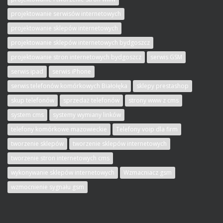
projektowanie serwisów internetowych
projektowanie sklepów internetowych
projektowanie sklepów internetowych bydgoszcz
projektowanie stron internetowych bydgoszcz
serwis GSM
serwis ipad
serwis iPhone
serwis telefonów komórkowych Białołęka
sklepy prestashop
skup telefonów
sprzedaż telefonów
strony www z cms
system cms
systemy wymiany linków
telefony komórkowe mazowieckie
Telefony voip dla firm
tworzenie sklepów
tworzenie sklepów internetowych
tworzenie stron internetowych cms
wykonywanie sklepów internetowych
Wzmacniacz gsm
wzmocnienie sygnału gsm