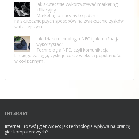
Jak skutecznie wykorzystywać marketing
afiliacyjny
Marketing afiliacyjny to jeden z
najskuteczniejszych sposobów na zwiększenie zysków
w dzisiejszym …
Jak działa technologia NFC i jak można ją
wykorzystać?
Technologia NFC, czyli komunikacja
bliskiego zasięgu, zyskuje coraz większą popularność
w codziennym …
INTERNET
Internet i rozwój gier wideo: jak technologia wpływa na branżę
gier komputerowych?