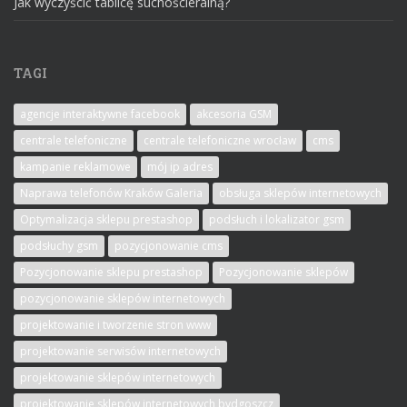
Jak wyczyścić tablicę suchościeralną?
TAGI
agencje interaktywne facebook
akcesoria GSM
centrale telefoniczne
centrale telefoniczne wrocław
cms
kampanie reklamowe
mój ip adres
Naprawa telefonów Kraków Galeria
obsługa sklepów internetowych
Optymalizacja sklepu prestashop
podsłuch i lokalizator gsm
podsłuchy gsm
pozycjonowanie cms
Pozycjonowanie sklepu prestashop
Pozycjonowanie sklepów
pozycjonowanie sklepów internetowych
projektowanie i tworzenie stron www
projektowanie serwisów internetowych
projektowanie sklepów internetowych
projektowanie sklepów internetowych bydgoszcz