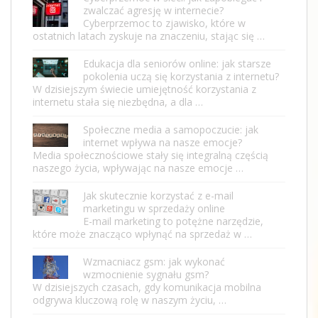
zwalczać agresję w internecie?
Cyberprzemoc to zjawisko, które w
ostatnich latach zyskuje na znaczeniu, stając się …
Edukacja dla seniorów online: jak starsze
pokolenia uczą się korzystania z internetu?
W dzisiejszym świecie umiejętność korzystania z
internetu stała się niezbędna, a dla …
Społeczne media a samopoczucie: jak
internet wpływa na nasze emocje?
Media społecznościowe stały się integralną częścią
naszego życia, wpływając na nasze emocje …
Jak skutecznie korzystać z e-mail
marketingu w sprzedaży online
E-mail marketing to potężne narzędzie,
które może znacząco wpłynąć na sprzedaż w …
Wzmacniacz gsm: jak wykonać
wzmocnienie sygnału gsm?
W dzisiejszych czasach, gdy komunikacja mobilna
odgrywa kluczową rolę w naszym życiu, …