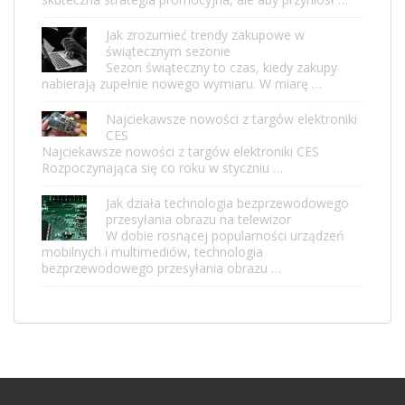
Jak zrozumieć trendy zakupowe w
świątecznym sezonie
Sezon świąteczny to czas, kiedy zakupy
nabierają zupełnie nowego wymiaru. W miarę …
Najciekawsze nowości z targów elektroniki
CES
Najciekawsze nowości z targów elektroniki CES
Rozpoczynająca się co roku w styczniu …
Jak działa technologia bezprzewodowego
przesyłania obrazu na telewizor
W dobie rosnącej popularności urządzeń
mobilnych i multimediów, technologia
bezprzewodowego przesyłania obrazu …