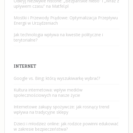
Odkryj niezwykłe historie: „Bezpańskie niebo” i „Wraz z
upływem czasu” na Matfel.pl
Mostki i Przewody Prądowe: Optymalizacja Przepływu
Energii w Urządzeniach
Jak technologia wpływa na kwestie polityczne i
terytorialne?
INTERNET
Google vs. Bing: którą wyszukiwarkę wybrać?
Kultura internetowa: wpływ mediów
społecznościowych na nasze życie
Internetowe zakupy spożywcze: jak rosnący trend
wpływa na tradycyjne sklepy
Dzieci i młodzież online: jak rodzice powinni edukować
w zakresie bezpieczeństwa?