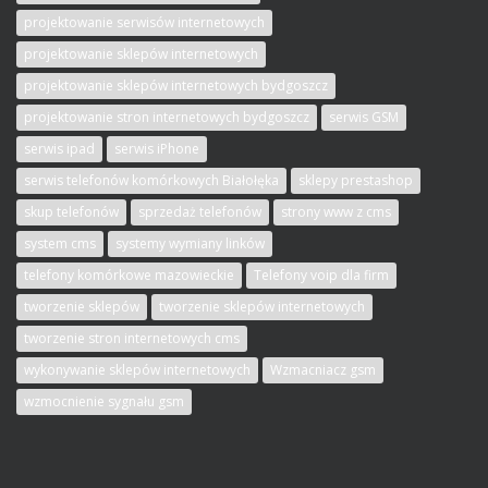
projektowanie serwisów internetowych
projektowanie sklepów internetowych
projektowanie sklepów internetowych bydgoszcz
projektowanie stron internetowych bydgoszcz
serwis GSM
serwis ipad
serwis iPhone
serwis telefonów komórkowych Białołęka
sklepy prestashop
skup telefonów
sprzedaż telefonów
strony www z cms
system cms
systemy wymiany linków
telefony komórkowe mazowieckie
Telefony voip dla firm
tworzenie sklepów
tworzenie sklepów internetowych
tworzenie stron internetowych cms
wykonywanie sklepów internetowych
Wzmacniacz gsm
wzmocnienie sygnału gsm