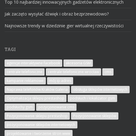
Top 10 najbardziej innowacyjnych gadżetów elektronicznych
Jak zaczęto wysyłać dźwięk i obraz bezprzewodowo?
Najnowsze trendy w dziedzinie gier wirtualnej rzeczywistości
TAGI
agencje interaktywne facebook
akcesoria GSM
centrale telefoniczne
centrale telefoniczne wrocław
cms
kampanie reklamowe
mój ip adres
Naprawa telefonów Kraków Galeria
obsługa sklepów internetowych
Optymalizacja sklepu prestashop
podsłuch i lokalizator gsm
podsłuchy gsm
pozycjonowanie cms
Pozycjonowanie sklepu prestashop
Pozycjonowanie sklepów
pozycjonowanie sklepów internetowych
projektowanie i tworzenie stron www