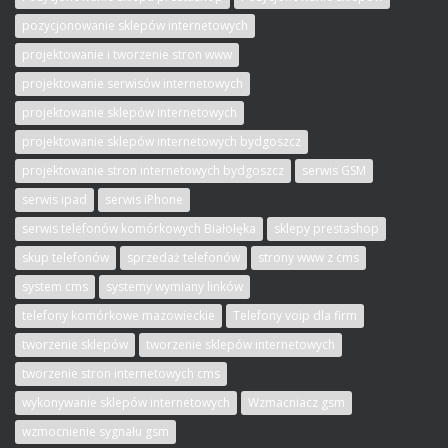
pozycjonowanie sklepów internetowych
projektowanie i tworzenie stron www
projektowanie serwisów internetowych
projektowanie sklepów internetowych
projektowanie sklepów internetowych bydgoszcz
projektowanie stron internetowych bydgoszcz
serwis GSM
serwis ipad
serwis iPhone
serwis telefonów komórkowych Białołęka
sklepy prestashop
skup telefonów
sprzedaż telefonów
strony www z cms
system cms
systemy wymiany linków
telefony komórkowe mazowieckie
Telefony voip dla firm
tworzenie sklepów
tworzenie sklepów internetowych
tworzenie stron internetowych cms
wykonywanie sklepów internetowych
Wzmacniacz gsm
wzmocnienie sygnału gsm