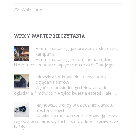
Wątki inne
WPISY WARTE PRZECZYTANIA
E-mail marketing: jak prowadzić skuteczną
kampanię
E-mail marketing to potężne narzędzie,
które może znacząco wpłynąć na rozwój Twojego …
Jak wybrać odpowiedni telewizor do
oglądania filmów
Wybór odpowiedniego telewizora do
oglądania filmów to nie tylko kwestia estetyki, ale …
Najnowsze trendy w dziedzinie klawiatur
mechanicznych
Klawiatury mechaniczne zdobywają coraz
większą popularność, a ich różnorodność sprawia, że
każdy …