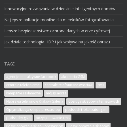
Innowacyjne rozwiązania w dziedzinie inteligentnych domów
Najlepsze aplikacje mobilne dla miłośników fotografowania
Lepsze bezpieczeństwo: ochrona danych w erze cyfrowej
Jak działa technologia HDR i jak wpływa na jakość obrazu
TAGI
agencje interaktywne facebook
akcesoria GSM
centrale telefoniczne
centrale telefoniczne wrocław
cms
kampanie reklamowe
mój ip adres
Naprawa telefonów Kraków Galeria
obsługa sklepów internetowych
Optymalizacja sklepu prestashop
podsłuch i lokalizator gsm
podsłuchy gsm
pozycjonowanie cms
Pozycjonowanie sklepu prestashop
Pozycjonowanie sklepów