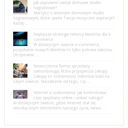
Jak usprawnić swoje domowe studio
nagraniowe?
Marzysz o własnym domowym studio
nagraniowym, które spełni Twoje muzyczne aspiracje?
Każdy …
Najlepsze strategie retencji klientów dla e-
commerce
W dzisiejszym świecie e-commerce,
pozyskanie nowych klientów to tylko połowa sukcesu.
Utrzymanie …
Nowoczesna forma sprzedaży –
samoobsługa, która przyspiesza zakupy
Zakupy to codzienność milionów ludzi na
całym świecie. Niezależnie od tego, czy …
Internet a uzależnienia: jak kontrolować
czas spędzany online i unikać nałogu?
W dzisiejszym świecie, gdzie Internet stał się
nieodłącznym elementem naszego życia, łatwo …