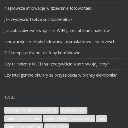
Najnowsze innowacje w dziedzinie fotowoltaiki
Jak wyczyścić tablicę suchościeralną?
Jak zabezpieczyć swoją sieć WIFI przed atakami hakerów
Innowacyjne metody ładowania akumulatorów słonecznych
Od komputerów po telefony komórkowe
Czy telewizory OLED są rzeczywiście warte swojej ceny?
Czy inteligentne okulary są przyszłością w branży elektroniki?
TAGI
agencje interaktywne facebook
akcesoria GSM
centrale telefoniczne
centrale telefoniczne wrocław
cms
kampanie reklamowe
mój ip adres