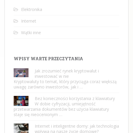
Elektronika
Internet
Wątki inne
WPISY WARTE PRZECZYTANIA
Jak zrozumieć rynek kryptowalut i
inwestować w nie
Kryptowaluty to temat, który przyciąga coraz większą
uwagę zarówno inwestorów, jak i …
Bez konieczności korzystania z klawiatury
W dobie cyfryzacji, umiejętność
przetwarzania dokumentów bez użycia klawiatury
staje się nieocenionym …
Internet i inteligentne domy: jak technologia
wpływa na nasze życie domowe?