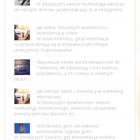
W dzisiejszym świecie technologia wkracza
do naszych domów, przekształcając je w inteligentne
…
Jak unikać fałszywych wiadomości i
dezinformacji online
W dobie internetu, gdzie informacje
rozprzestrzeniają się w błyskawicznym tempie,
umiejętność rozpoznawania …
Najnowsze trendy wśród telewizorów 4K
Telewizory 4K zdobywają coraz większą
popularność, a ich rozwój w ostatnich
latach …
Jak mierzyć zwrot z inwestycji w marketing
internetowy
W dzisiejszym dynamicznym świecie
marketingu internetowego, skuteczne zarządzanie
inwestycjami jest kluczem do …
Wzmacniacz gsm: jak wykonać
wzmocnienie sygnału gsm?
W dzisiejszych czasach, gdy komunikacja mobilna