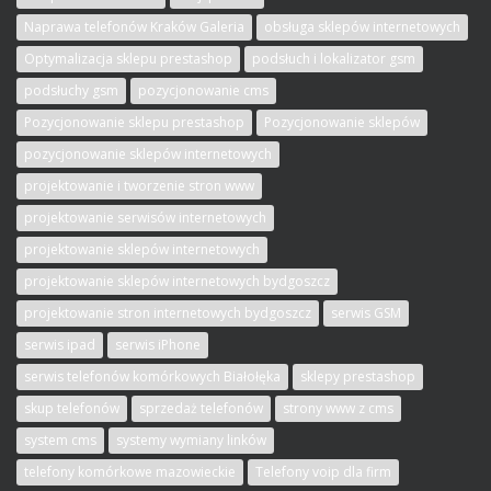
Naprawa telefonów Kraków Galeria
obsługa sklepów internetowych
Optymalizacja sklepu prestashop
podsłuch i lokalizator gsm
podsłuchy gsm
pozycjonowanie cms
Pozycjonowanie sklepu prestashop
Pozycjonowanie sklepów
pozycjonowanie sklepów internetowych
projektowanie i tworzenie stron www
projektowanie serwisów internetowych
projektowanie sklepów internetowych
projektowanie sklepów internetowych bydgoszcz
projektowanie stron internetowych bydgoszcz
serwis GSM
serwis ipad
serwis iPhone
serwis telefonów komórkowych Białołęka
sklepy prestashop
skup telefonów
sprzedaż telefonów
strony www z cms
system cms
systemy wymiany linków
telefony komórkowe mazowieckie
Telefony voip dla firm