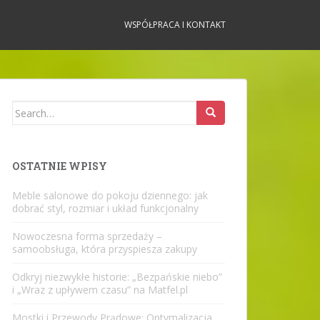
WSPÓŁPRACA I KONTAKT
Search
for:
OSTATNIE WPISY
Meble salonowe do pokoju dziennego: jak
dobrać styl, rozmiar i układ funkcjonalny
Nowoczesna forma sprzedaży –
samoobsługa, która przyspiesza zakupy
Odkryj niezwykłe historie: „Bezpańskie niebo”
i „Wraz z upływem czasu” na Matfel.pl
Mostki i Przewody Prądowe: Optymalizacja