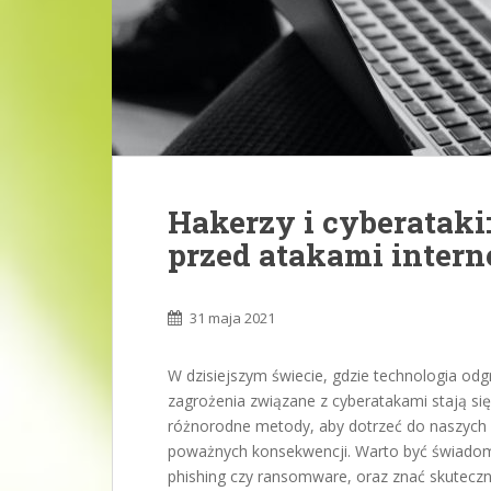
Hakerzy i cyberataki
przed atakami inter
31 maja 2021
W dzisiejszym świecie, gdzie technologia od
zagrożenia związane z cyberatakami stają si
różnorodne metody, aby dotrzeć do naszyc
poważnych konsekwencji. Warto być świadom
phishing czy ransomware, oraz znać skutecz