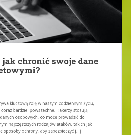
: jak chronić swoje dane
netowymi?
grywa kluczową rolę w naszym codziennym życiu,
ę coraz bardziej powszechne. Hakerzy stosują
h danych osobowych, co może prowadzić do
ym najczęstszych rodzajów ataków, takich jak
ne sposoby ochrony, aby zabezpieczyć […]