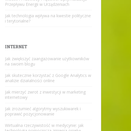
Przepływu Energii w Urządzeniach
Jak technologia wpływa na kwestie polityczne
i terytorialne?
INTERNET
Jak zwiększyć zaangażowanie użytkowników
na swoim blogu
Jak skutecznie korzystać z Google Analytics w
analizie działalności online
Jak mierzyć zwrot z inwestycji w marketing
internetowy
Jak zrozumieć algorytmy wyszukiwarek i
poprawić pozycjonowanie
Wirtualna rzeczywistość w medycynie: jak
technologia pomocnicza zmienia opiekę