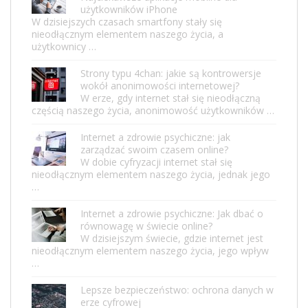
użytkowników iPhone
W dzisiejszych czasach smartfony stały się
nieodłącznym elementem naszego życia, a
użytkownicy …
Strony typu 4chan: jakie są kontrowersje
wokół anonimowości internetowej?
W erze, gdy internet stał się nieodłączną
częścią naszego życia, anonimowość użytkowników …
Internet a zdrowie psychiczne: jak
zarządzać swoim czasem online?
W dobie cyfryzacji internet stał się
nieodłącznym elementem naszego życia, jednak jego
…
Internet a zdrowie psychiczne: Jak dbać o
równowagę w świecie online?
W dzisiejszym świecie, gdzie internet jest
nieodłącznym elementem naszego życia, jego wpływ
…
Lepsze bezpieczeństwo: ochrona danych w
erze cyfrowej