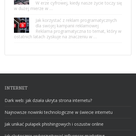
W erze cyfrowej, kiedy nasze życie toczy się
w dużej mierze w …
Jak korzystać z reklam programatycznych
dla swojej kampanii reklamowej
Reklama programatyczna to temat, który w
ostatnich latach zyskuje na znaczeniu w …
INTERNET
Dark web: jak działa ukryta strona internetu?
Najnowsze nowinki technologiczne w świecie internetu
Jak unikać pułapek phishingowych i oszustw online
Jak skutecznie wykorzystywać influencer marketing