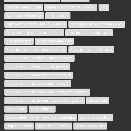
centrale telefoniczne
centrale telefoniczne wrocław
cms
kampanie reklamowe
mój ip adres
Naprawa telefonów Kraków Galeria
obsługa sklepów internetowych
Optymalizacja sklepu prestashop
podsłuch i lokalizator gsm
podsłuchy gsm
pozycjonowanie cms
Pozycjonowanie sklepu prestashop
Pozycjonowanie sklepów
pozycjonowanie sklepów internetowych
projektowanie i tworzenie stron www
projektowanie serwisów internetowych
projektowanie sklepów internetowych
projektowanie sklepów internetowych bydgoszcz
projektowanie stron internetowych bydgoszcz
serwis GSM
serwis ipad
serwis iPhone
serwis telefonów komórkowych Białołęka
sklepy prestashop
skup telefonów
sprzedaż telefonów
strony www z cms