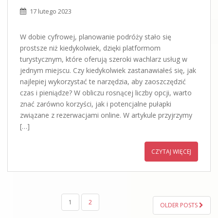
17 lutego 2023
W dobie cyfrowej, planowanie podróży stało się
prostsze niż kiedykolwiek, dzięki platformom
turystycznym, które oferują szeroki wachlarz usług w
jednym miejscu. Czy kiedykolwiek zastanawiałeś się, jak
najlepiej wykorzystać te narzędzia, aby zaoszczędzić
czas i pieniądze? W obliczu rosnącej liczby opcji, warto
znać zarówno korzyści, jak i potencjalne pułapki
związane z rezerwacjami online. W artykule przyjrzymy
[…]
CZYTAJ WIĘCEJ
STRONICOWANIE
1
2
OLDER POSTS
WPISÓW