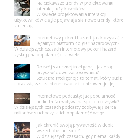
Najciekawsze trendy w projektowaniu
interakcji użytkowników
W świecie projektowania interakcji
użytkowników ciągle pojawiają się nowe trendy, które
zmieniają …
Internetowy poker i hazard: jak korzystać z
legalnych platform do gier hazardowych?
W dzisiejszych czasach internetowy poker i hazard
zyskują na popularności, a wiele …
Rozwój sztucznej inteligencji: jakie są
przyszłościowe zastosowania?
Sztuczna inteligencja to temat, który budzi
coraz większe zainteresowanie i kontrowersje. Jej …
Internetowe podcasty: jak popularność
audio treści wpływa na sposób rozrywki?
W dzisiejszych czasach podcasty zdobywają serca
milionów słuchaczy, a ich popularność wciąż …
Jak chronić swoją prywatność w dobie
wszechobecnej sieci?
W dzisiejszych czasach, gdy niemal każdy