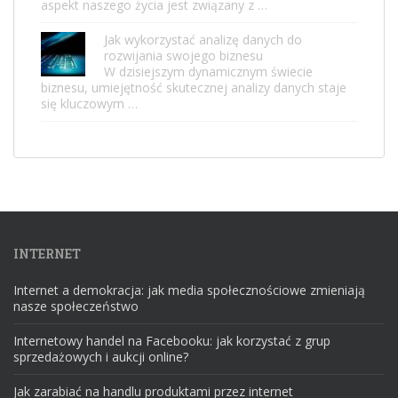
aspekt naszego życia jest związany z …
Jak wykorzystać analizę danych do
rozwijania swojego biznesu
W dzisiejszym dynamicznym świecie
biznesu, umiejętność skutecznej analizy danych staje
się kluczowym …
INTERNET
Internet a demokracja: jak media społecznościowe zmieniają
nasze społeczeństwo
Internetowy handel na Facebooku: jak korzystać z grup
sprzedażowych i aukcji online?
Jak zarabiać na handlu produktami przez internet