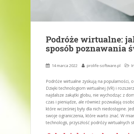
Podróże wirtualne: j
sposób poznawania ś
14 marca 2022
prolife-software.pl
I
Podróże wirtualne zyskują na popularności, 
Dzięki technologiom wirtualnej (VR) i rozsze
najdalsze zakątki globu, nie wychodząc z do
czas i pieniądze, ale również pozwalają osob
które wcześniej były dla nich niedostępne. Je
swoje ograniczenia, które warto znać. W miar
technologii, przyszłość podróży wirtualnych st