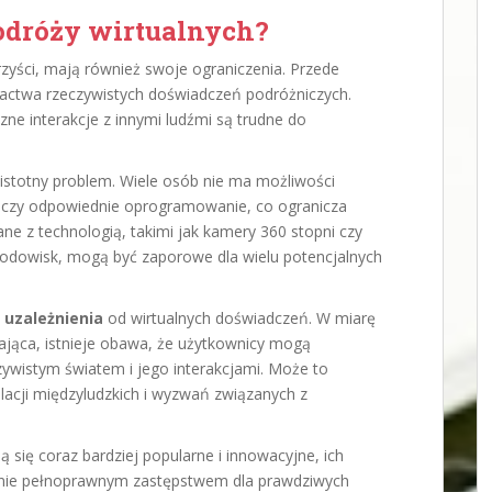
podróży wirtualnych?
rzyści, mają również swoje ograniczenia. Przede
gactwa rzeczywistych doświadczeń podróżniczych.
czne interakcje z innymi ludźmi są trudne do
istotny problem. Wiele osób nie ma możliwości
VR czy odpowiednie oprogramowanie, co ogranicza
ne z technologią, takimi jak kamery 360 stopni czy
odowisk, mogą być zaporowe dla wielu potencjalnych
o
uzależnienia
od wirtualnych doświadczeń. W miarę
ągająca, istnieje obawa, że użytkownicy mogą
zywistym światem i jego interakcjami. Może to
lacji międzyludzkich i wyzwań związanych z
 się coraz bardziej popularne i innowacyjne, ich
 a nie pełnoprawnym zastępstwem dla prawdziwych