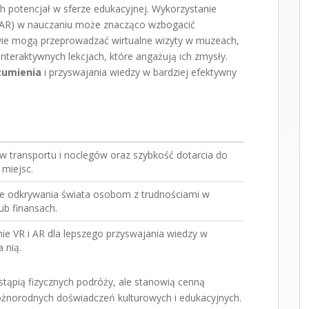
h potencjał w sferze edukacyjnej. Wykorzystanie
ej (AR) w nauczaniu może znacząco wzbogacić
wie mogą przeprowadzać wirtualne wizyty w muzeach,
interaktywnych lekcjach, które angażują ich zmysły.
zumienia
i przyswajania wiedzy w bardziej efektywny
w transportu i noclegów oraz szybkość dotarcia do
 miejsc.
e odkrywania świata osobom z trudnościami w
ub finansach.
ie VR i AR dla lepszego przyswajania wiedzy w
a nią.
stąpią fizycznych podróży, ale stanowią cenną
różnorodnych doświadczeń kulturowych i edukacyjnych.