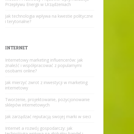
Przepływu Energii w Urządzeniach
Jak technologia wpływa na kwestie polityczne
i terytorialne?
INTERNET
Internetowy marketing influencerów: jak
znaleźć i współpracować z popularnymi
osobami online?
Jak mierzyć zwrot z inwestycji w marketing
internetowy
Tworzenie, projektowanie, pozycjonowanie
sklepów internetowych
Jak zarządzać reputacją swojej marki w sieci
Internet a rozwój gospodarczy: jak
technologia wpływa na globalny handel i