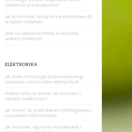
działalność przedsiębiorstw?
Jak dostosować swoją stronę internetową do
urządzeń mobilnych
Jakie są najnowsze trendy w tworzeniu
aplikacji mobilnych?
ELEKTRONIKA
Jak działa technologia bezprzewodowego
ładowania samochodów elektrycznych
Analiza ruchu na stronie: jak korzystać z
narzędzi analitycznych
Jak chronić się przed atakami phishingowymi i
oszustwami internetowymi
Jak zrozumieć algorytmy wyszukiwarek i