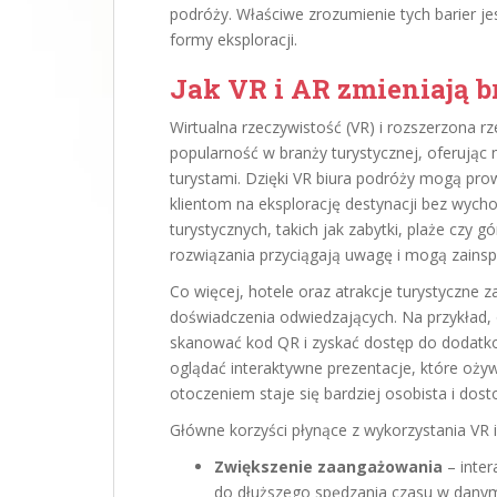
podróży. Właściwe zrozumienie tych barier jes
formy eksploracji.
Jak VR i AR zmieniają b
Wirtualna rzeczywistość (VR) i rozszerzona r
popularność w branży turystycznej, oferując 
turystami. Dzięki VR biura podróży mogą pr
klientom na eksplorację destynacji bez wych
turystycznych, takich jak zabytki, plaże czy 
rozwiązania przyciągają uwagę i mogą zains
Co więcej, hotele oraz atrakcje turystyczne 
doświadczenia odwiedzających. Na przykład, 
skanować kod QR i zyskać dostęp do dodatko
oglądać interaktywne prezentacje, które ożyw
otoczeniem staje się bardziej osobista i do
Główne korzyści płynące z wykorzystania VR 
Zwiększenie zaangażowania
– inter
do dłuższego spędzania czasu w danym