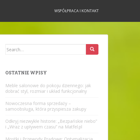
WSPÓŁPRACA I KONTAKT
Search
for:
OSTATNIE WPISY
Meble salonowe do pokoju dziennego: jak
dobrać styl, rozmiar i układ funkcjonalny
Nowoczesna forma sprzedaży –
samoobsługa, która przyspiesza zakupy
Odkryj niezwykłe historie: „Bezpańskie niebo”
i „Wraz z upływem czasu” na Matfel.pl
Mostki i Przewody Prądowe: Optymalizacja