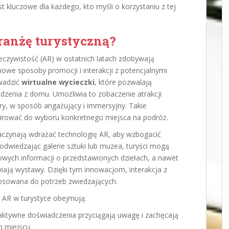
t kluczowe dla każdego, kto myśli o korzystaniu z tej
ranżę turystyczną?
zeczywistość (AR) w ostatnich latach zdobywają
nowe sposoby promocji i interakcji z potencjalnymi
owadzić
wirtualne wycieczki
, które pozwalają
odzenia z domu. Umożliwia to zobaczenie atrakcji
góry, w sposób angażujący i immersyjny. Takie
pirować do wyboru konkretnego miejsca na podróż.
zaczynają wdrażać technologię AR, aby wzbogacić
odwiedzając galerie sztuki lub muzea, turyści mogą
wych informacji o przedstawionych dziełach, a nawet
iają wystawy. Dzięki tym innowacjom, interakcja z
stosowana do potrzeb zwiedzających.
i AR w turystyce obejmują:
aktywne doświadczenia przyciągają uwagę i zachęcają
 miejscu.