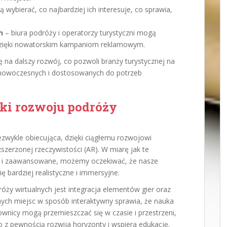
ą wybierać, co najbardziej ich interesuje, co sprawia,
h
– biura podróży i operatorzy turystyczni mogą
 dzięki nowatorskim kampaniom reklamowym.
 na dalszy rozwój, co pozwoli branży turystycznej na
ej nowoczesnych i dostosowanych do potrzeb
nki rozwoju podróży
ezwykle obiecująca, dzięki ciągłemu rozwojowi
ozszerzonej rzeczywistości (AR). W miarę jak te
pne i zaawansowane, możemy oczekiwać, że nasze
 bardziej realistyczne i immersyjne.
ży wirtualnych jest integracja elementów gier oraz
nych miejsc w sposób interaktywny sprawia, że nauka
kownicy mogą przemieszczać się w czasie i przestrzeni,
o z pewnością rozwija horyzonty i wspiera edukację.