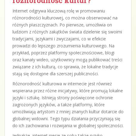
różnorodność kultur?
Internet odgrywa kluczową rolę w promowaniu
różnorodności kulturowej, co można obserwować na
różnych płaszczyznach. Po pierwsze, umożliwia on
ludziom z różnych zakątków świata dzielenie się swoimi
tradycjami, językami i zwyczajami, co w efekcie
prowadzi do lepszego zrozumienia kulturowego. Na
przykład, poprzez platformy społecznościowe, blogi
oraz kanały wideo, użytkownicy mogą publikować treści
związane z ich kulturą, co sprawia, że lokalne tradycje
stają się dostępne dla szerszej publiczności.
Różnorodność kulturowa w internecie jest również
wspierana przez różne inicjatywy, które promują lokalne
języki i sztukę. Istnieją strony poświęcone ochronie
zagrożonych języków, a także platformy, które
umożliwiają artystom z mniej znanych kultur dotarcie do
globalnej widowni. Tego typu działania przyczyniają się
do ich zachowania i rozwijania w globalnej społeczności.
Jednakże, internet niesie ze sobą także ryzyko