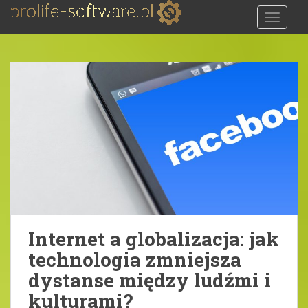
S
TOGGLE
k
i
p
t
o
m
a
i
n
c
o
n
t
e
Internet a globalizacja: jak
n
technologia zmniejsza
t
dystanse między ludźmi i
kulturami?