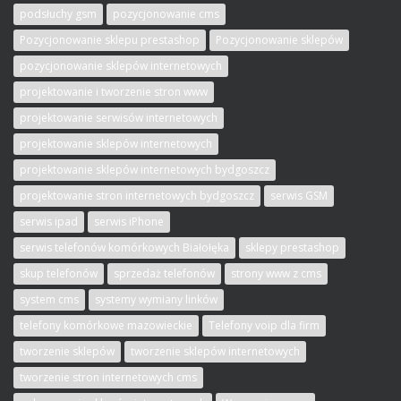
podsłuchy gsm
pozycjonowanie cms
Pozycjonowanie sklepu prestashop
Pozycjonowanie sklepów
pozycjonowanie sklepów internetowych
projektowanie i tworzenie stron www
projektowanie serwisów internetowych
projektowanie sklepów internetowych
projektowanie sklepów internetowych bydgoszcz
projektowanie stron internetowych bydgoszcz
serwis GSM
serwis ipad
serwis iPhone
serwis telefonów komórkowych Białołęka
sklepy prestashop
skup telefonów
sprzedaż telefonów
strony www z cms
system cms
systemy wymiany linków
telefony komórkowe mazowieckie
Telefony voip dla firm
tworzenie sklepów
tworzenie sklepów internetowych
tworzenie stron internetowych cms