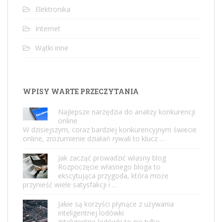
Elektronika
Internet
Wątki inne
WPISY WARTE PRZECZYTANIA
Najlepsze narzędzia do analizy konkurencji
online
W dzisiejszym, coraz bardziej konkurencyjnym świecie
online, zrozumienie działań rywali to klucz …
Jak zacząć prowadzić własny blog
Rozpoczęcie własnego bloga to
ekscytująca przygoda, która może
przynieść wiele satysfakcji i …
Jakie są korzyści płynące z używania
inteligentnej lodówki
Inteligentne lodówki to nie tylko