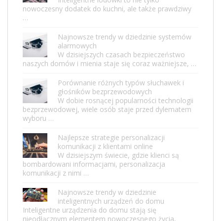
nowoczesny dodatek do kuchni, ale także prawdziwy
…
Najnowsze trendy w dziedzinie systemów
alarmowych
W dzisiejszych czasach bezpieczeństwo
naszych domów i mienia staje się coraz ważniejsze, …
Porównanie różnych typów słuchawek i
głośników bezprzewodowych
W dobie rosnącej popularności technologii
bezprzewodowej, wiele osób staje przed dylematem
wyboru …
Najlepsze strategie personalizacji
komunikacji z klientami online
W dzisiejszym świecie, gdzie klienci są
bombardowani informacjami, personalizacja
komunikacji z nimi …
Najnowsze trendy w dziedzinie
inteligentnych urządzeń do domu
Inteligentne urządzenia do domu stają się
nieodłącznym elementem nowoczesnego życia,