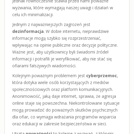
Jednak równocześnie stawia przed nami poważne
wyzwania, które wymagają naszej uwagi i działań w
celu ich minimalizacji.
Jednym z najważniejszych zagrożeń jest
dezinformacja
. W dobie internetu, nieprawdziwe
informacje mogą szybko się rozprzestrzeniać,
wpływając na opinie publiczne oraz decyzje polityczne.
Ważne jest, aby użytkownicy byli świadomi źródeł
informacji i potrafili je weryfikować, aby nie stać się
ofiarami fałszywych wiadomości.
Kolejnym poważnym problemem jest
cyberprzemoc
,
która dotyka wiele osób korzystających z mediów
społecznościowych oraz platform komunikacyjnych.
Anonimowość, jaką daje internet, sprawia, że agresja
online staje się powszechna. Niekontrolowane sytuacje
mogą prowadzić do poważnych skutków psychicznych
dla ofiar, co wymaga wdrażania programów wsparcia
oraz edukacji w zakresie bezpieczeństwa w sieci.
Utrata
prywatności
to kolejne z wyzwań, z którymi