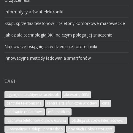
Urządzeniach
Informatycy a świat elektroniki
Skup, sprzedaż telefonów – telefony komórkowe mazowieckie
Jak działa technologia 8K i na czym polega jej znaczenie
Najnowsze osiągnięcia w dziedzinie fototechniki
Innowacyjne metody ładowania smartfonów
TAGI
agencje interaktywne facebook
akcesoria GSM
centrale telefoniczne
centrale telefoniczne wrocław
cms
kampanie reklamowe
mój ip adres
Naprawa telefonów Kraków Galeria
obsługa sklepów internetowych
Optymalizacja sklepu prestashop
podsłuch i lokalizator gsm