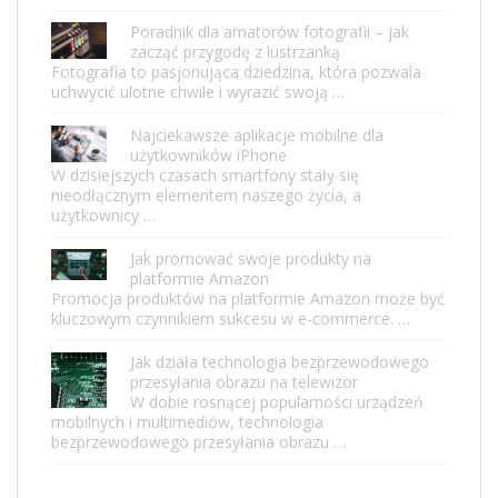
Poradnik dla amatorów fotografii – jak
zacząć przygodę z lustrzanką
Fotografia to pasjonująca dziedzina, która pozwala
uchwycić ulotne chwile i wyrazić swoją …
Najciekawsze aplikacje mobilne dla
użytkowników iPhone
W dzisiejszych czasach smartfony stały się
nieodłącznym elementem naszego życia, a
użytkownicy …
Jak promować swoje produkty na
platformie Amazon
Promocja produktów na platformie Amazon może być
kluczowym czynnikiem sukcesu w e-commerce. …
Jak działa technologia bezprzewodowego
przesyłania obrazu na telewizor
W dobie rosnącej popularności urządzeń
mobilnych i multimediów, technologia
bezprzewodowego przesyłania obrazu …