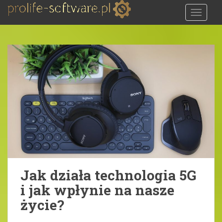
S
TOGGLE
k
i
p
t
o
m
a
i
n
c
o
n
t
e
Jak działa technologia 5G
n
i jak wpłynie na nasze
t
życie?