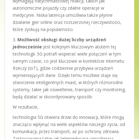
wymagają natychmiastowej reakcji, takich jak
autonomiczne pojazdy czy zdalne operacje w
medycynie. Niska latencja umożliwia także płynne
działanie gier online oraz rozszerzonej rzeczywistości,
które zyskują na popularności.
3.
Możliwość obsługi dużej liczby urządzeń
jednocześnie
jest kolejnym kluczowym atutem tej
technologii. 5G potrafi wspierać wiele połączeń w tym
samym czasie, co jest kluczowe w kontekście Internetu
Rzeczy (IoT), gdzie codziennie przybywa urządzeń
wymieniających dane. Dzięki temu możliwe staje się
stworzenie inteligentnych miast, w których różnorodne
systemy, takie jak oświetlenie, transport czy monitoring,
będą działać w skoordynowany sposób.
W rezultacie,
technologia 5G otwiera drzwi do innowacji, które mogą
znacząco wpłynąć na wiele aspektów naszego życia, od
komunikacji, przez transport, aż po ochronę zdrowia.
Zastosowania takie jak telemedycyna umożliwiają