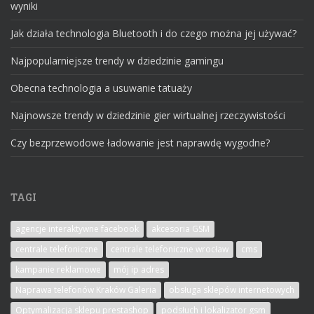
wyniki
Jak działa technologia Bluetooth i do czego można jej używać?
Najpopularniejsze trendy w dziedzinie gamingu
Obecna technologia a usuwanie tatuaży
Najnowsze trendy w dziedzinie gier wirtualnej rzeczywistości
Czy bezprzewodowe ładowanie jest naprawdę wygodne?
TAGI
agencje interaktywne facebook
akcesoria GSM
centrale telefoniczne
centrale telefoniczne wrocław
cms
kampanie reklamowe
mój ip adres
Naprawa telefonów Kraków Galeria
obsługa sklepów internetowych
Optymalizacja sklepu prestashop
podsłuch i lokalizator gsm