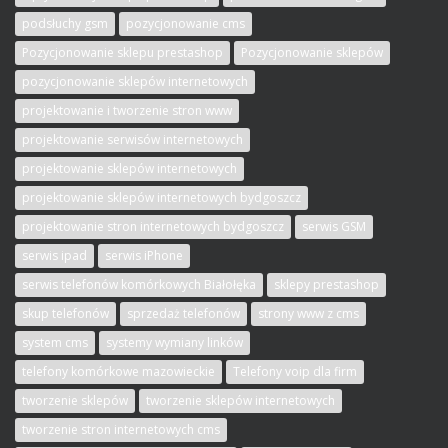
podsłuchy gsm
pozycjonowanie cms
Pozycjonowanie sklepu prestashop
Pozycjonowanie sklepów
pozycjonowanie sklepów internetowych
projektowanie i tworzenie stron www
projektowanie serwisów internetowych
projektowanie sklepów internetowych
projektowanie sklepów internetowych bydgoszcz
projektowanie stron internetowych bydgoszcz
serwis GSM
serwis ipad
serwis iPhone
serwis telefonów komórkowych Białołęka
sklepy prestashop
skup telefonów
sprzedaż telefonów
strony www z cms
system cms
systemy wymiany linków
telefony komórkowe mazowieckie
Telefony voip dla firm
tworzenie sklepów
tworzenie sklepów internetowych
tworzenie stron internetowych cms