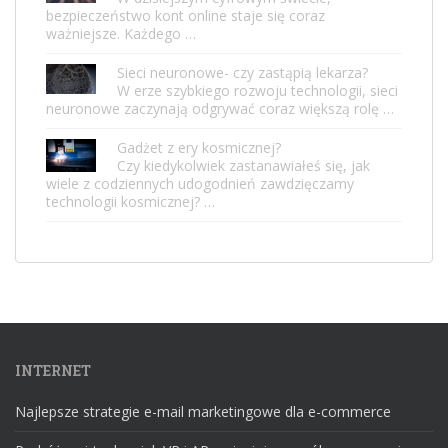
bezpieczeństwo kont online staje się coraz
ważniejsze. Każdego …
Sieci neuronowe- czy zastąpią lekarza?
W erze szybkiego rozwoju technologii, sieci
neuronowe zaczynają odgrywać coraz większą rolę …
Gadżet z ery kosmicznej?
Czy kiedykolwiek zastanawiałeś się, jak
wiele z codziennych udogodnień zawdzięczamy
technologii kosmicznej? …
INTERNET
Najlepsze strategie e-mail marketingowe dla e-commerce