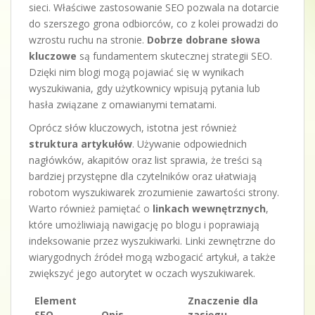
sieci. Właściwe zastosowanie SEO pozwala na dotarcie
do szerszego grona odbiorców, co z kolei prowadzi do
wzrostu ruchu na stronie.
Dobrze dobrane słowa
kluczowe
są fundamentem skutecznej strategii SEO.
Dzięki nim blogi mogą pojawiać się w wynikach
wyszukiwania, gdy użytkownicy wpisują pytania lub
hasła związane z omawianymi tematami.
Oprócz słów kluczowych, istotna jest również
struktura artykułów
. Używanie odpowiednich
nagłówków, akapitów oraz list sprawia, że treści są
bardziej przystępne dla czytelników oraz ułatwiają
robotom wyszukiwarek zrozumienie zawartości strony.
Warto również pamiętać o
linkach wewnętrznych
,
które umożliwiają nawigację po blogu i poprawiają
indeksowanie przez wyszukiwarki. Linki zewnętrzne do
wiarygodnych źródeł mogą wzbogacić artykuł, a także
zwiększyć jego autorytet w oczach wyszukiwarek.
Element
Znaczenie dla
SEO
Opis
zasięgu