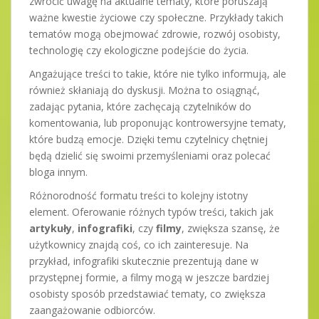
zwrócić uwagę na aktualne tematy, które poruszają
ważne kwestie życiowe czy społeczne. Przykłady takich
tematów mogą obejmować zdrowie, rozwój osobisty,
technologię czy ekologiczne podejście do życia.
Angażujące treści to takie, które nie tylko informują, ale
również skłaniają do dyskusji. Można to osiągnąć,
zadając pytania, które zachęcają czytelników do
komentowania, lub proponując kontrowersyjne tematy,
które budzą emocje. Dzięki temu czytelnicy chętniej
będą dzielić się swoimi przemyśleniami oraz polecać
bloga innym.
Różnorodność formatu treści to kolejny istotny
element. Oferowanie różnych typów treści, takich jak
artykuły
,
infografiki
, czy
filmy
, zwiększa szansę, że
użytkownicy znajdą coś, co ich zainteresuje. Na
przykład, infografiki skutecznie prezentują dane w
przystępnej formie, a filmy mogą w jeszcze bardziej
osobisty sposób przedstawiać tematy, co zwiększa
zaangażowanie odbiorców.