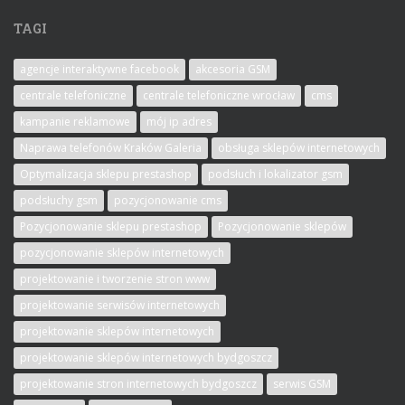
TAGI
agencje interaktywne facebook
akcesoria GSM
centrale telefoniczne
centrale telefoniczne wrocław
cms
kampanie reklamowe
mój ip adres
Naprawa telefonów Kraków Galeria
obsługa sklepów internetowych
Optymalizacja sklepu prestashop
podsłuch i lokalizator gsm
podsłuchy gsm
pozycjonowanie cms
Pozycjonowanie sklepu prestashop
Pozycjonowanie sklepów
pozycjonowanie sklepów internetowych
projektowanie i tworzenie stron www
projektowanie serwisów internetowych
projektowanie sklepów internetowych
projektowanie sklepów internetowych bydgoszcz
projektowanie stron internetowych bydgoszcz
serwis GSM