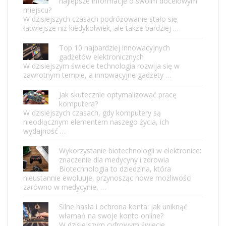
najlepsze informacje o swoim docelowym
miejscu?
W dzisiejszych czasach podróżowanie stało się
łatwiejsze niż kiedykolwiek, ale także bardziej …
Top 10 najbardziej innowacyjnych
gadżetów elektronicznych
W dzisiejszym świecie technologia rozwija się w
zawrotnym tempie, a innowacyjne gadżety …
Jak skutecznie optymalizować pracę
komputera?
W dzisiejszych czasach, gdy komputery są
nieodłącznym elementem naszego życia, ich
wydajność …
Wykorzystanie biotechnologii w elektronice:
znaczenie dla medycyny i zdrowia
Biotechnologia to dziedzina, która
nieustannie ewoluuje, przynosząc nowe możliwości
zarówno w medycynie, …
Silne hasła i ochrona konta: jak uniknąć
włamań na swoje konto online?
W dzisiejszym cyfrowym świecie,