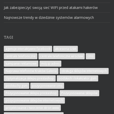
Jak zabezpieczyć swoją sieć WIFI przed atakami hakerów
Najnowsze trendy w dziedzinie systemów alarmowych
TAGI
agencje interaktywne facebook
akcesoria GSM
centrale telefoniczne
centrale telefoniczne wrocław
cms
kampanie reklamowe
mój ip adres
Naprawa telefonów Kraków Galeria
obsługa sklepów internetowych
Optymalizacja sklepu prestashop
podsłuch i lokalizator gsm
podsłuchy gsm
pozycjonowanie cms
Pozycjonowanie sklepu prestashop
Pozycjonowanie sklepów
pozycjonowanie sklepów internetowych
projektowanie i tworzenie stron www