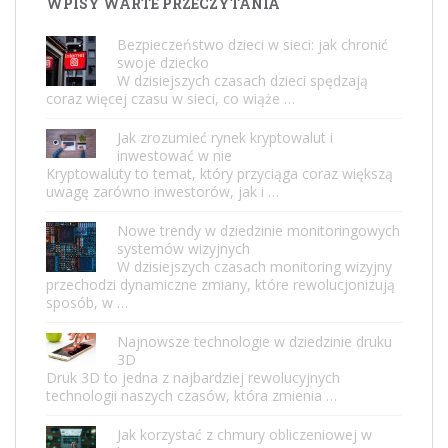
WPISY WARTE PRZECZYTANIA
Bezpieczeństwo dzieci w sieci: jak chronić
swoje dziecko
W dzisiejszych czasach dzieci spędzają
coraz więcej czasu w sieci, co wiąże …
Jak zrozumieć rynek kryptowalut i
inwestować w nie
Kryptowaluty to temat, który przyciąga coraz większą
uwagę zarówno inwestorów, jak i …
Nowe trendy w dziedzinie monitoringowych
systemów wizyjnych
W dzisiejszych czasach monitoring wizyjny
przechodzi dynamiczne zmiany, które rewolucjonizują
sposób, w …
Najnowsze technologie w dziedzinie druku
3D
Druk 3D to jedna z najbardziej rewolucyjnych
technologii naszych czasów, która zmienia …
Jak korzystać z chmury obliczeniowej w