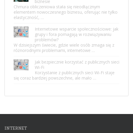
biznesie
Chmura obliczeniowa stała się nieodłącznym
elementem nowoczesnego biznesu, oferując nie tylko
elastyczność, …
Internetowe wsparcie społecznościowe: jak
grupy i fora pomagają w rozwiązywaniu
problemów?
W dzisiejszym świecie, gdzie wiele osób zmaga się z
różnorodnymi problemami, internetowe …
Jak bezpiecznie korzystać z publicznych sieci
Wi-Fi
Korzystanie z publicznych sieci Wi-Fi staje
się coraz bardziej powszechne, ale mało …
INTERNET