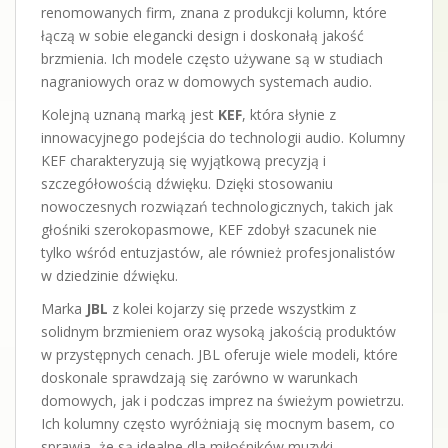
renomowanych firm, znana z produkcji kolumn, które
łączą w sobie elegancki design i doskonałą jakość
brzmienia. Ich modele często używane są w studiach
nagraniowych oraz w domowych systemach audio.
Kolejną uznaną marką jest
KEF
, która słynie z
innowacyjnego podejścia do technologii audio. Kolumny
KEF charakteryzują się wyjątkową precyzją i
szczegółowością dźwięku. Dzięki stosowaniu
nowoczesnych rozwiązań technologicznych, takich jak
głośniki szerokopasmowe, KEF zdobył szacunek nie
tylko wśród entuzjastów, ale również profesjonalistów
w dziedzinie dźwięku.
Marka
JBL
z kolei kojarzy się przede wszystkim z
solidnym brzmieniem oraz wysoką jakością produktów
w przystępnych cenach. JBL oferuje wiele modeli, które
doskonale sprawdzają się zarówno w warunkach
domowych, jak i podczas imprez na świeżym powietrzu.
Ich kolumny często wyróżniają się mocnym basem, co
sprawia, że są idealne dla miłośników muzyki