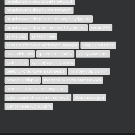
projektowanie serwisów internetowych
projektowanie sklepów internetowych
projektowanie sklepów internetowych bydgoszcz
projektowanie stron internetowych bydgoszcz
serwis GSM
serwis ipad
serwis iPhone
serwis telefonów komórkowych Białołęka
sklepy prestashop
skup telefonów
sprzedaż telefonów
strony www z cms
system cms
systemy wymiany linków
telefony komórkowe mazowieckie
Telefony voip dla firm
tworzenie sklepów
tworzenie sklepów internetowych
tworzenie stron internetowych cms
wykonywanie sklepów internetowych
Wzmacniacz gsm
wzmocnienie sygnału gsm