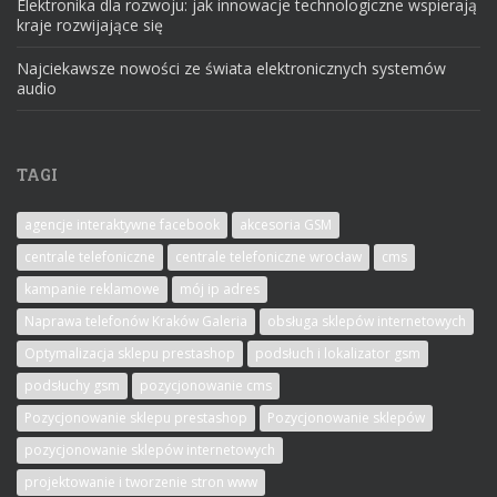
Elektronika dla rozwoju: jak innowacje technologiczne wspierają
kraje rozwijające się
Najciekawsze nowości ze świata elektronicznych systemów
audio
TAGI
agencje interaktywne facebook
akcesoria GSM
centrale telefoniczne
centrale telefoniczne wrocław
cms
kampanie reklamowe
mój ip adres
Naprawa telefonów Kraków Galeria
obsługa sklepów internetowych
Optymalizacja sklepu prestashop
podsłuch i lokalizator gsm
podsłuchy gsm
pozycjonowanie cms
Pozycjonowanie sklepu prestashop
Pozycjonowanie sklepów
pozycjonowanie sklepów internetowych
projektowanie i tworzenie stron www