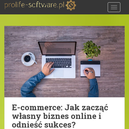
S
TOGGLE
k
i
p
t
o
m
a
i
n
c
o
n
t
e
n
E-commerce: Jak zacząć
t
własny biznes online i
odnieść sukces?