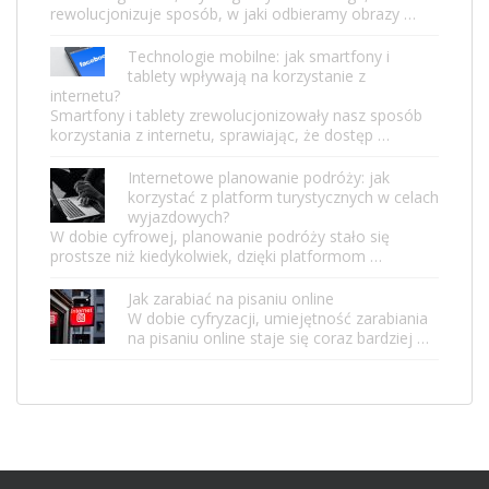
rewolucjonizuje sposób, w jaki odbieramy obrazy …
Technologie mobilne: jak smartfony i
tablety wpływają na korzystanie z
internetu?
Smartfony i tablety zrewolucjonizowały nasz sposób
korzystania z internetu, sprawiając, że dostęp …
Internetowe planowanie podróży: jak
korzystać z platform turystycznych w celach
wyjazdowych?
W dobie cyfrowej, planowanie podróży stało się
prostsze niż kiedykolwiek, dzięki platformom …
Jak zarabiać na pisaniu online
W dobie cyfryzacji, umiejętność zarabiania
na pisaniu online staje się coraz bardziej …