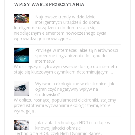
WPISY WARTE PRZECZYTANIA
Najnowsze trendy w dziedzinie
inteligentnych urządzeń do domu
Inteligentne urządzenia do domu stają się
nieodłącznym elementem nowoczesnego życia,
wprowadzając innowacyjne …
Privilege w internecie: jakie są nierówności
społeczne i ograniczenia dostępu do
internetu?
W dzisiejszym cyfrowym świecie dostęp do internetu
staje się kluczowym czynnikiem determinującym …
Wyzwania ekologiczne w elektronice: jak
ograniczyć negatywny wpływ na
środowisko?
W obliczu rosnącej popularności elektroniki, stajemy
przed istotnymi wyzwaniami ekologicznymi, które
wymagają …
Jak działa technologia HDR i co daje w
kinowej jakości obrazie
Technologia HDR, czyli High Dynamic Range,