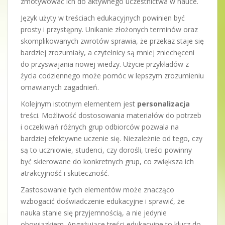
zmotywować ich do aktywnego uczestnictwa w nauce.
Język użyty w treściach edukacyjnych powinien być
prosty i przystępny. Unikanie złożonych terminów oraz
skomplikowanych zwrotów sprawia, że przekaz staje się
bardziej zrozumiały, a czytelnicy są mniej zniechęceni
do przyswajania nowej wiedzy. Użycie przykładów z
życia codziennego może pomóc w lepszym zrozumieniu
omawianych zagadnień.
Kolejnym istotnym elementem jest
personalizacja
treści. Możliwość dostosowania materiałów do potrzeb
i oczekiwań różnych grup odbiorców pozwala na
bardziej efektywne uczenie się. Niezależnie od tego, czy
są to uczniowie, studenci, czy dorośli, treści powinny
być skierowane do konkretnych grup, co zwiększa ich
atrakcyjność i skuteczność.
Zastosowanie tych elementów może znacząco
wzbogacić doświadczenie edukacyjne i sprawić, że
nauka stanie się przyjemnością, a nie jedynie
obowiązkiem. Angażujące treści edukacyjne to klucz do