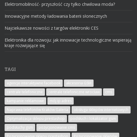
Elektromobilność- przyszłość czy tylko chwilowa moda?
Innowacyjne metody ładowania baterii słonecznych
Najciekawsze nowości z targów elektroniki CES
Elektronika dla rozwoju: jak innowacje technologiczne wspierają
kraje rozwijające się
TAGI
agencje interaktywne facebook
akcesoria GSM
centrale telefoniczne
centrale telefoniczne wrocław
cms
kampanie reklamowe
mój ip adres
Naprawa telefonów Kraków Galeria
obsługa sklepów internetowych
Optymalizacja sklepu prestashop
podsłuch i lokalizator gsm
podsłuchy gsm
pozycjonowanie cms
Pozycjonowanie sklepu prestashop
Pozycjonowanie sklepów