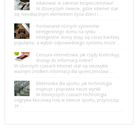
edukować w zakresie bezpieczeństwa?
W dzisiejszym świecie, gdzie internet stał
się nieodłącznym elementem życia dzieci i …
Porównanie różnych systemów
inteligentnego domu na rynku
Inteligentne domy stają się coraz bardziej
popularne, a wybór odpowiedniego systemu może …
Cenzura internetowa: jak rządy kontrolują
dostęp do informacji online?
W obecnych czasach internet stał się niezwykle
ważnym źródłem informacji dla społeczeństwa …
Elektronika dla sportu: jak technologia
inspiruje i poprawia nasze wyniki
W dzisiejszych czasach technologia
odgrywa kluczową rolę w świecie sportu, przynosząc
ze …