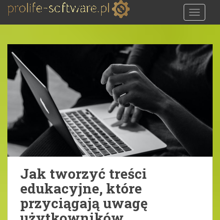
S
TOGGLE
k
i
p
t
o
m
a
i
n
c
o
n
t
e
Jak tworzyć treści
n
edukacyjne, które
t
przyciągają uwagę
użytkowników