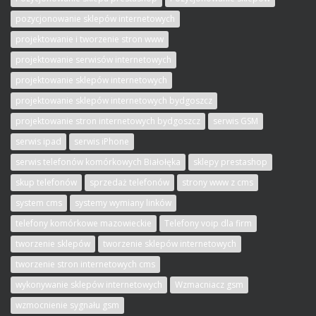
pozycjonowanie sklepów internetowych
projektowanie i tworzenie stron www
projektowanie serwisów internetowych
projektowanie sklepów internetowych
projektowanie sklepów internetowych bydgoszcz
projektowanie stron internetowych bydgoszcz
serwis GSM
serwis ipad
serwis iPhone
serwis telefonów komórkowych Białołęka
sklepy prestashop
skup telefonów
sprzedaż telefonów
strony www z cms
system cms
systemy wymiany linków
telefony komórkowe mazowieckie
Telefony voip dla firm
tworzenie sklepów
tworzenie sklepów internetowych
tworzenie stron internetowych cms
wykonywanie sklepów internetowych
Wzmacniacz gsm
wzmocnienie sygnału gsm