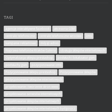
TAGI
agencje interaktywne facebook
akcesoria GSM
centrale telefoniczne
centrale telefoniczne wrocław
cms
kampanie reklamowe
mój ip adres
Naprawa telefonów Kraków Galeria
obsługa sklepów internetowych
Optymalizacja sklepu prestashop
podsłuch i lokalizator gsm
podsłuchy gsm
pozycjonowanie cms
Pozycjonowanie sklepu prestashop
Pozycjonowanie sklepów
pozycjonowanie sklepów internetowych
projektowanie i tworzenie stron www
projektowanie serwisów internetowych
projektowanie sklepów internetowych
projektowanie sklepów internetowych bydgoszcz