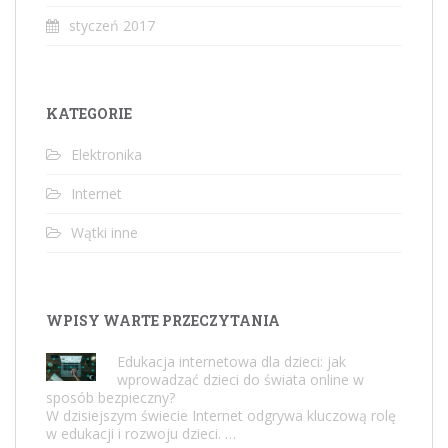
styczeń 2017
KATEGORIE
Elektronika
Internet
Wątki inne
WPISY WARTE PRZECZYTANIA
Edukacja internetowa dla dzieci: jak
wprowadzać dzieci do świata online w
sposób bezpieczny?
W dzisiejszym świecie Internet odgrywa kluczową rolę
w edukacji i rozwoju dzieci. …