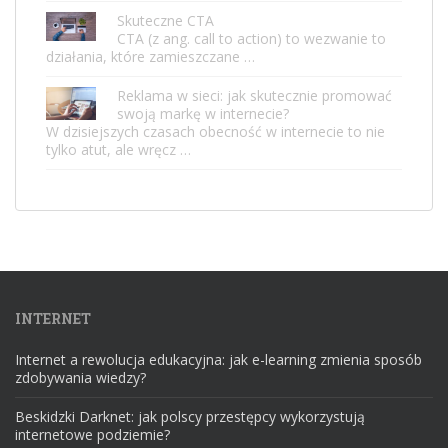
Skuteczne CTA
CTA (z ang. call to action) to wezwanie to
działania, które zamieszczane …
Reklama w sieci: jak skutecznie promować
swoją markę w internecie?
W dzisiejszych czasach obecność w internecie to nie
tylko atut, ale wręcz …
INTERNET
Internet a rewolucja edukacyjna: jak e-learning zmienia sposób
zdobywania wiedzy?
Beskidzki Darknet: jak polscy przestępcy wykorzystują
internetowe podziemie?