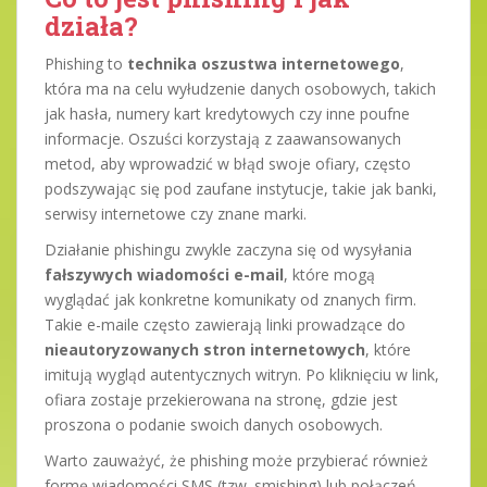
działa?
Phishing to
technika oszustwa internetowego
,
która ma na celu wyłudzenie danych osobowych, takich
jak hasła, numery kart kredytowych czy inne poufne
informacje. Oszuści korzystają z zaawansowanych
metod, aby wprowadzić w błąd swoje ofiary, często
podszywając się pod zaufane instytucje, takie jak banki,
serwisy internetowe czy znane marki.
Działanie phishingu zwykle zaczyna się od wysyłania
fałszywych wiadomości e-mail
, które mogą
wyglądać jak konkretne komunikaty od znanych firm.
Takie e-maile często zawierają linki prowadzące do
nieautoryzowanych stron internetowych
, które
imitują wygląd autentycznych witryn. Po kliknięciu w link,
ofiara zostaje przekierowana na stronę, gdzie jest
proszona o podanie swoich danych osobowych.
Warto zauważyć, że phishing może przybierać również
formę wiadomości SMS (tzw. smishing) lub połączeń