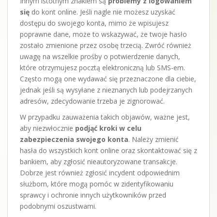
Innym istotnym znakiem są
problemy z logowaniem
się
do kont online. Jeśli nagle nie możesz uzyskać
dostępu do swojego konta, mimo że wpisujesz
poprawne dane, może to wskazywać, że twoje hasło
zostało zmienione przez osobę trzecią. Zwróć również
uwagę na wszelkie prośby o potwierdzenie danych,
które otrzymujesz pocztą elektroniczną lub SMS-em.
Często mogą one wydawać się przeznaczone dla ciebie,
jednak jeśli są wysyłane z nieznanych lub podejrzanych
adresów, zdecydowanie trzeba je zignorować.
W przypadku zauważenia takich objawów, ważne jest,
aby niezwłocznie
podjąć kroki w celu
zabezpieczenia swojego konta
. Należy zmienić
hasła do wszystkich kont online oraz skontaktować się z
bankiem, aby zgłosić nieautoryzowane transakcje.
Dobrze jest również zgłosić incydent odpowiednim
służbom, które mogą pomóc w zidentyfikowaniu
sprawcy i ochronie innych użytkowników przed
podobnymi oszustwami.