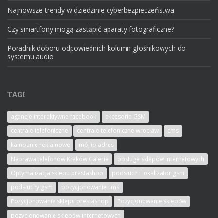
Najnowsze trendy w dziedzinie cyberbezpieczeństwa
Czy smartfony mogą zastąpić aparaty fotograficzne?
Poradnik doboru odpowiednich kolumn głośnikowych do
systemu audio
TAGI
agencje interaktywne facebook
akcesoria GSM
centrale telefoniczne
centrale telefoniczne wrocław
cms
kampanie reklamowe
mój ip adres
Naprawa telefonów Kraków Galeria
obsługa sklepów internetowych
Optymalizacja sklepu prestashop
podsłuch i lokalizator gsm
podsłuchy gsm
pozycjonowanie cms
Pozycjonowanie sklepu prestashop
Pozycjonowanie sklepów
pozycjonowanie sklepów internetowych