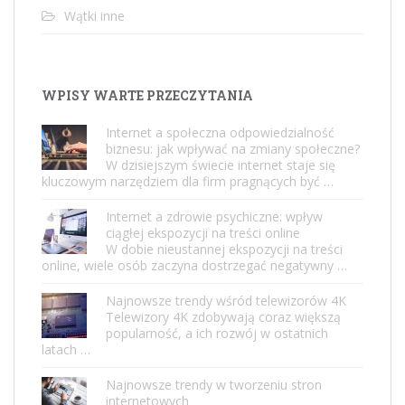
Wątki inne
WPISY WARTE PRZECZYTANIA
Internet a społeczna odpowiedzialność
biznesu: jak wpływać na zmiany społeczne?
W dzisiejszym świecie internet staje się
kluczowym narzędziem dla firm pragnących być …
Internet a zdrowie psychiczne: wpływ
ciągłej ekspozycji na treści online
W dobie nieustannej ekspozycji na treści
online, wiele osób zaczyna dostrzegać negatywny …
Najnowsze trendy wśród telewizorów 4K
Telewizory 4K zdobywają coraz większą
popularność, a ich rozwój w ostatnich
latach …
Najnowsze trendy w tworzeniu stron
internetowych