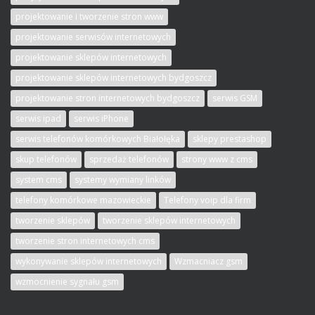
projektowanie i tworzenie stron www
projektowanie serwisów internetowych
projektowanie sklepów internetowych
projektowanie sklepów internetowych bydgoszcz
projektowanie stron internetowych bydgoszcz
serwis GSM
serwis ipad
serwis iPhone
serwis telefonów komórkowych Białołęka
sklepy prestashop
skup telefonów
sprzedaż telefonów
strony www z cms
system cms
systemy wymiany linków
telefony komórkowe mazowieckie
Telefony voip dla firm
tworzenie sklepów
tworzenie sklepów internetowych
tworzenie stron internetowych cms
wykonywanie sklepów internetowych
Wzmacniacz gsm
wzmocnienie sygnału gsm