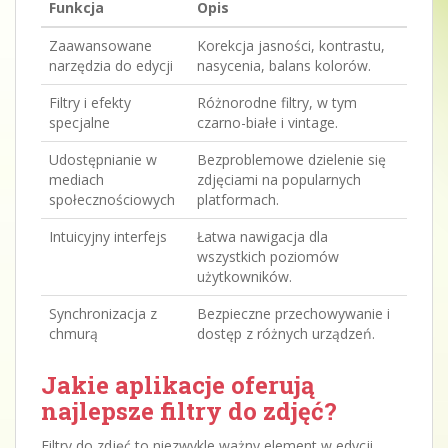
Funkcja
Opis
Zaawansowane
Korekcja jasności, kontrastu,
narzędzia do edycji
nasycenia, balans kolorów.
Filtry i efekty
Różnorodne filtry, w tym
specjalne
czarno-białe i vintage.
Udostępnianie w
Bezproblemowe dzielenie się
mediach
zdjęciami na popularnych
społecznościowych
platformach.
Intuicyjny interfejs
Łatwa nawigacja dla
wszystkich poziomów
użytkowników.
Synchronizacja z
Bezpieczne przechowywanie i
chmurą
dostęp z różnych urządzeń.
Jakie aplikacje oferują
najlepsze filtry do zdjęć?
Filtry do zdjęć to niezwykle ważny element w edycji,