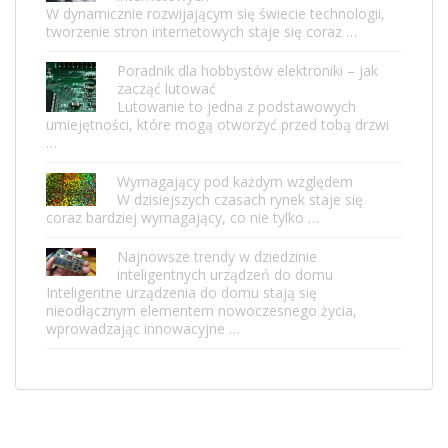
W dynamicznie rozwijającym się świecie technologii,
tworzenie stron internetowych staje się coraz …
Poradnik dla hobbystów elektroniki – jak
zacząć lutować
Lutowanie to jedna z podstawowych
umiejętności, które mogą otworzyć przed tobą drzwi
…
Wymagający pod każdym względem
W dzisiejszych czasach rynek staje się
coraz bardziej wymagający, co nie tylko …
Najnowsze trendy w dziedzinie
inteligentnych urządzeń do domu
Inteligentne urządzenia do domu stają się
nieodłącznym elementem nowoczesnego życia,
wprowadzając innowacyjne …