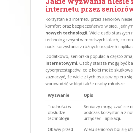
Jakie wyzwania niesie z
internetu przez senioró
Korzystanie z internetu przez seniorów nies
komfort oraz bezpieczeństwo w sieci. Jedny
nowych technologii
. Wiele osób starszych 
technologicznymi w młodszych latach, co moż
nauki korzystania z różnych urządzeń i aplikacj
Dodatkowo, seniorska populacja często zma
internetowymi
. Osoby starsze mogą być ba
cyberprzestępców, co z kolei może skutkowa
zaznaczyć, że wiele z tych oszustw opiera się
wprowadzić w błąd także osoby młodsze.
Wyzwanie
Opis
Trudności w
Seniorzy mogą czuć się n
obsłudze
podczas korzystania z n
technologii
urządzeń i aplikacji.
Obawy przed
Wielu seniorów boi się ut