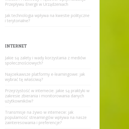
Przepływu Energii w Urządzeniach
Jak technologia wpływa na kwestie polityczne
i terytorialne?
INTERNET
Jakie są zalety i wady korzystania z mediów
społecznościowych?
Najciekawsze platformy e-learningowe: jak
wybrać tę właściwą?
Przejrzystość w internecie: jakie są praktyki w
zakresie zbierania i monitorowania danych
użytkowników?
Transmisje na żywo w internecie: jak
popularność streamingów wpływa na nasze
zainteresowania i preferencje?