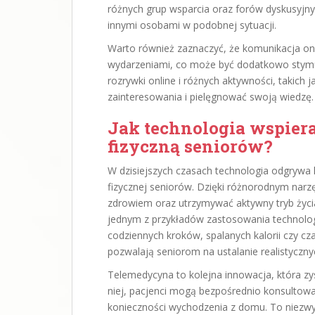
różnych grup wsparcia oraz forów dyskusyjn
innymi osobami w podobnej sytuacji.
Warto również zaznaczyć, że komunikacja on
wydarzeniami, co może być dodatkowo stymulu
rozrywki online i różnych aktywności, takich 
zainteresowania i pielęgnować swoją wiedzę.
Jak technologia wspier
fizyczną seniorów?
W dzisiejszych czasach technologia odgrywa 
fizycznej seniorów. Dzięki różnorodnym nar
zdrowiem oraz utrzymywać aktywny tryb życia
jednym z przykładów zastosowania technolog
codziennych kroków, spalanych kalorii czy c
pozwalają seniorom na ustalanie realistyczn
Telemedycyna to kolejna innowacja, która zy
niej, pacjenci mogą bezpośrednio konsultować
konieczności wychodzenia z domu. To niezwyk