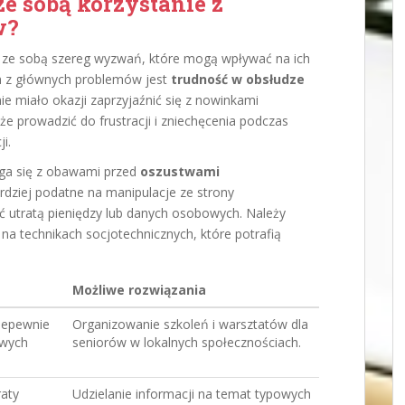
e sobą korzystanie z
w?
ie ze sobą szereg wyzwań, które mogą wpływać na ich
m z głównych problemów jest
trudność w obsłudze
nie miało okazji zaprzyjaźnić się z nowinkami
e prowadzić do frustracji i zniechęcenia podczas
i.
ga się z obawami przed
oszustwami
rdziej podatne na manipulacje ze strony
ć utratą pieniędzy lub danych osobowych. Należy
 na technikach socjotechnicznych, które potrafią
Możliwe rozwiązania
iepewnie
Organizowanie szkoleń i warsztatów dla
owych
seniorów w lokalnych społecznościach.
raty
Udzielanie informacji na temat typowych