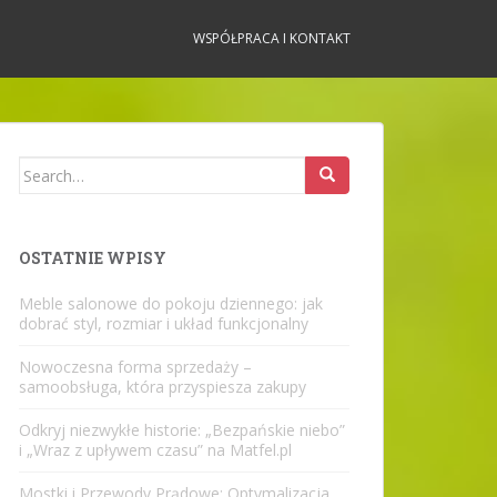
WSPÓŁPRACA I KONTAKT
Search
for:
OSTATNIE WPISY
Meble salonowe do pokoju dziennego: jak
dobrać styl, rozmiar i układ funkcjonalny
Nowoczesna forma sprzedaży –
samoobsługa, która przyspiesza zakupy
Odkryj niezwykłe historie: „Bezpańskie niebo”
i „Wraz z upływem czasu” na Matfel.pl
Mostki i Przewody Prądowe: Optymalizacja