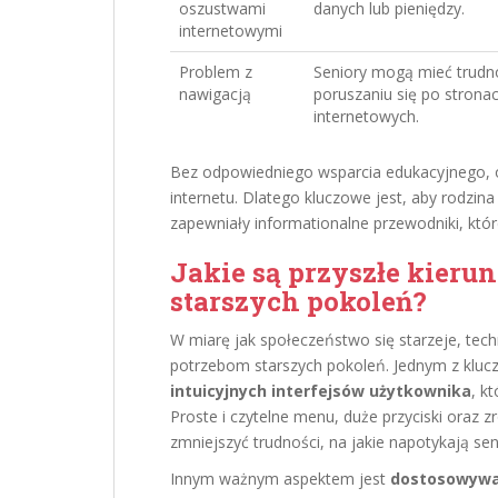
oszustwami
danych lub pieniędzy.
internetowymi
Problem z
Seniory mogą mieć trudn
nawigacją
poruszaniu się po strona
internetowych.
Bez odpowiedniego wsparcia edukacyjnego, o
internetu. Dlatego kluczowe jest, aby rodzi
zapewniały informationalne przewodniki, któr
Jakie są przyszłe kierun
starszych pokoleń?
W miarę jak społeczeństwo się starzeje, tech
potrzebom starszych pokoleń. Jednym z kluc
intuicyjnych interfejsów użytkownika
, k
Proste i czytelne menu, duże przyciski oraz z
zmniejszyć trudności, na jakie napotykają sen
Innym ważnym aspektem jest
dostosowywan