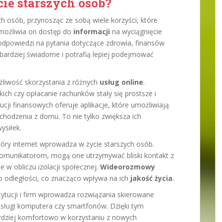
cie starszych osób?
h osób, przynosząc ze sobą wiele korzyści, które
umożliwia on dostęp do
informacji
na wyciągnięcie
odpowiedzi na pytania dotyczące zdrowia, finansów
 bardziej świadome i potrafią lepiej podejmować
żliwość skorzystania z różnych
usług online
.
ich czy opłacanie rachunków stały się prostsze i
ucji finansowych oferuje aplikacje, które umożliwiają
chodzenia z domu. To nie tylko zwiększa ich
ysiłek.
óry internet wprowadza w życie starszych osób.
omunikatorom, mogą one utrzymywać bliski kontakt z
ne w obliczu izolacji społecznej.
Wideorozmowy
 odległości, co znacząco wpływa na ich
jakość życia
.
tytucji i firm wprowadza rozwiązania skierowane
 obsługi komputera czy smartfonów. Dzięki tym
ardziej komfortowo w korzystaniu z nowych