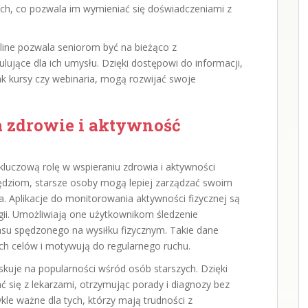
ych, co pozwala im wymieniać się doświadczeniami z
line pozwala seniorom być na bieżąco z
jące dla ich umysłu. Dzięki dostępowi do informacji,
jak kursy czy webinaria, mogą rozwijać swoje
a zdrowie i aktywność
kluczową rolę w wspieraniu zdrowia i aktywności
zędziom, starsze osoby mogą lepiej zarządzać swoim
. Aplikacje do monitorowania aktywności fizycznej są
ii. Umożliwiają one użytkownikom śledzenie
zasu spędzonego na wysiłku fizycznym. Takie dane
ych celów i motywują do regularnego ruchu.
skuje na popularności wśród osób starszych. Dzięki
 się z lekarzami, otrzymując porady i diagnozy bez
le ważne dla tych, którzy mają trudności z