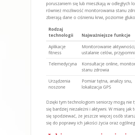
poruszaniem się lub mieszkają w odległych l
również możliwość monitorowania stanu zdro
zbierają dane o ciśnieniu krwi, poziomie gluk
Rodzaj
technologii
Najważniejsze funkcje
Aplikacje
Monitorowanie aktywności
fitness
ustalanie celów, przypomni
Telemedycyna
Konsultacje online, monit
stanu zdrowia
Urządzenia
Pomiar tętna, analizy snu,
noszone
lokalizacja GPS
Dzięki tym technologiom seniorzy mogą nie ty
się bardziej niezależni i aktywni. W miarę ja
się spodziewać, że jeszcze więcej osób stars
się do poprawy ich jakości życia oraz ogólne