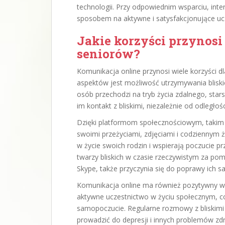
technologii. Przy odpowiednim wsparciu, inter
sposobem na aktywne i satysfakcjonujące uc
Jakie korzyści przynosi
seniorów?
Komunikacja online przynosi wiele korzyści dl
aspektów jest możliwość utrzymywania bliskich
osób przechodzi na tryb życia zdalnego, stars
im kontakt z bliskimi, niezależnie od odległośc
Dzięki platformom społecznościowym, takim j
swoimi przeżyciami, zdjęciami i codziennym ż
w życie swoich rodzin i wspierają poczucie p
twarzy bliskich w czasie rzeczywistym za po
Skype, także przyczynia się do poprawy ich s
Komunikacja online ma również pozytywny wp
aktywne uczestnictwo w życiu społecznym, co
samopoczucie. Regularne rozmowy z bliskimi
prowadzić do depresji i innych problemów z