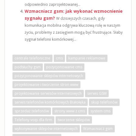
odpowiednio zaprojektowanej...
Wzmacniacz gsm: jak wykonać wzmocnienie
sygnału gsm?
W dzisiejszych czasach, gdy
komunikacja mobilna odgrywa kluczową rolę w naszym
życiu, problemy z zasięgiem mogą być frustrujące. Słaby
sygnał telefonii komórkowej...
centrale telefoniczne
cms
kampanie reklamowe
podsłuchy gsm
pozycjonowanie cms
pozycjonowanie sklepów internetowych
projektowanie i tworzenie stron www
projektowanie serwisów internetowych
serwis GSM
serwis telefonów komórkowych Białołęka
skup telefonów
sprzedaż telefonów
strony www z cms
system cms
Telefony voip dla firm
tworzenie sklepów
wykonywanie sklepów internetowych
Wzmacniacz gsm