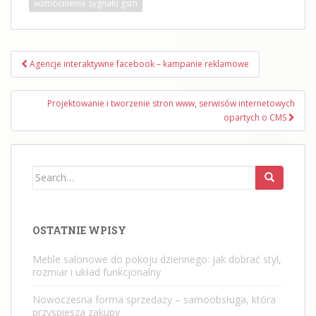
wzmocnienie sygnału gsm
Nawigacja
Agencje interaktywne facebook – kampanie reklamowe
wpisu
Projektowanie i tworzenie stron www, serwisów internetowych
opartych o CMS
Search
for:
OSTATNIE WPISY
Meble salonowe do pokoju dziennego: jak dobrać styl,
rozmiar i układ funkcjonalny
Nowoczesna forma sprzedaży – samoobsługa, która
przyspiesza zakupy