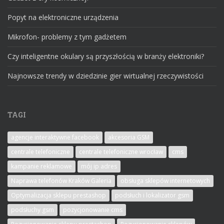
Popyt na elektroniczne urządzenia
Mikrofon- problemy z tym gadżetem
Czy inteligentne okulary są przyszłością w branży elektroniki?
Najnowsze trendy w dziedzinie gier wirtualnej rzeczywistości
TAGI
agencje interaktywne facebook
akcesoria GSM
centrale telefoniczne
centrale telefoniczne wrocław
cms
kampanie reklamowe
mój ip adres
Naprawa telefonów Kraków Galeria
obsługa sklepów internetowych
Optymalizacja sklepu prestashop
podsłuch i lokalizator gsm
podsłuchy gsm
pozycjonowanie cms