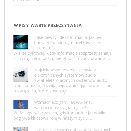
WPISY WARTE PRZECZYTANIA
Fake newsy i dezinformacja: Jak być
bardziej świadomym użytkownikiem
Internetu?
W erze cyfrowej, kiedy informacje rozprzestrzeniają
się w mgnieniu oka, umiejętność rozpoznawania …
Najciekawsze nowości ze świata
elektronicznych systemów audio
Świat elektronicznych systemów audio
nieustannie się rozwija, wprowadzając nowoczesne
rozwiązania, które zmieniają …
Wzmacniacz gsm: jak wykonać
wzmocnienie sygnału gsm?
W dzisiejszych czasach, gdy komunikacja mobilna
odgrywa kluczową rolę w naszym życiu, …
Internet a rozwój społeczności lokalnych: