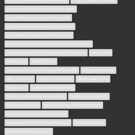
Pozycjonowanie sklepu prestashop
Pozycjonowanie sklepów
pozycjonowanie sklepów internetowych
projektowanie i tworzenie stron www
projektowanie serwisów internetowych
projektowanie sklepów internetowych
projektowanie sklepów internetowych bydgoszcz
projektowanie stron internetowych bydgoszcz
serwis GSM
serwis ipad
serwis iPhone
serwis telefonów komórkowych Białołęka
sklepy prestashop
skup telefonów
sprzedaż telefonów
strony www z cms
system cms
systemy wymiany linków
telefony komórkowe mazowieckie
Telefony voip dla firm
tworzenie sklepów
tworzenie sklepów internetowych
tworzenie stron internetowych cms
wykonywanie sklepów internetowych
Wzmacniacz gsm
wzmocnienie sygnału gsm