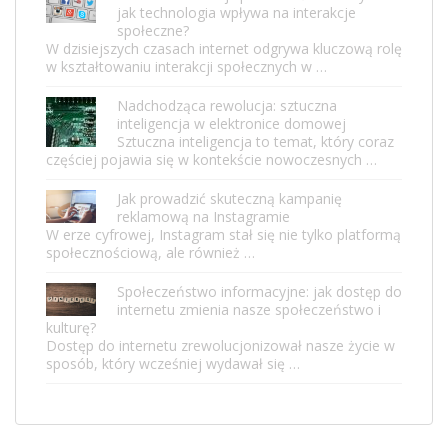
jak technologia wpływa na interakcje
społeczne?
W dzisiejszych czasach internet odgrywa kluczową rolę
w kształtowaniu interakcji społecznych w …
Nadchodząca rewolucja: sztuczna
inteligencja w elektronice domowej
Sztuczna inteligencja to temat, który coraz
częściej pojawia się w kontekście nowoczesnych …
Jak prowadzić skuteczną kampanię
reklamową na Instagramie
W erze cyfrowej, Instagram stał się nie tylko platformą
społecznościową, ale również …
Społeczeństwo informacyjne: jak dostęp do
internetu zmienia nasze społeczeństwo i
kulturę?
Dostęp do internetu zrewolucjonizował nasze życie w
sposób, który wcześniej wydawał się …