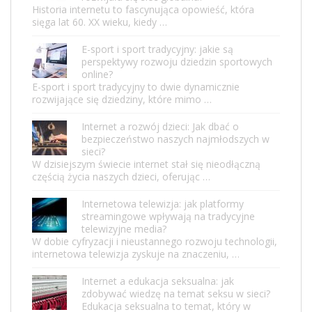
Historia internetu to fascynująca opowieść, która
sięga lat 60. XX wieku, kiedy …
E-sport i sport tradycyjny: jakie są
perspektywy rozwoju dziedzin sportowych
online?
E-sport i sport tradycyjny to dwie dynamicznie
rozwijające się dziedziny, które mimo …
Internet a rozwój dzieci: Jak dbać o
bezpieczeństwo naszych najmłodszych w
sieci?
W dzisiejszym świecie internet stał się nieodłączną
częścią życia naszych dzieci, oferując …
Internetowa telewizja: jak platformy
streamingowe wpływają na tradycyjne
telewizyjne media?
W dobie cyfryzacji i nieustannego rozwoju technologii,
internetowa telewizja zyskuje na znaczeniu, …
Internet a edukacja seksualna: jak
zdobywać wiedzę na temat seksu w sieci?
Edukacja seksualna to temat, który w