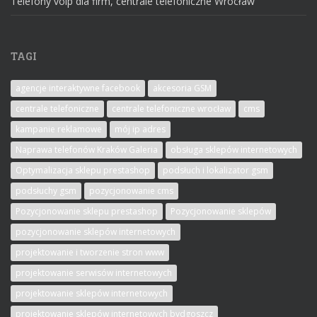
Telefony voip dla firm, centrale telefoniczne Wrocław
TAGI
agencje interaktywne facebook
akcesoria GSM
centrale telefoniczne
centrale telefoniczne wrocław
cms
kampanie reklamowe
mój ip adres
Naprawa telefonów Kraków Galeria
obsługa sklepów internetowych
Optymalizacja sklepu prestashop
podsłuch i lokalizator gsm
podsłuchy gsm
pozycjonowanie cms
Pozycjonowanie sklepu prestashop
Pozycjonowanie sklepów
pozycjonowanie sklepów internetowych
projektowanie i tworzenie stron www
projektowanie serwisów internetowych
projektowanie sklepów internetowych
projektowanie sklepów internetowych bydgoszcz