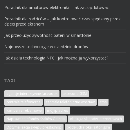
Poradnik dla amatorów elektroniki – jak zacząć lutować
Poradnik dla rodziców – jak kontrolować czas spędzany przez
dzieci przed ekranem
Jak przedłużyć żywotność baterii w smartfonie
Najnowsze technologie w dziedzinie dronów
Jak działa technologia NFC i jak można ją wykorzystać?
TAGI
agencje interaktywne facebook
akcesoria GSM
centrale telefoniczne
centrale telefoniczne wrocław
cms
kampanie reklamowe
mój ip adres
Naprawa telefonów Kraków Galeria
obsługa sklepów internetowych
Optymalizacja sklepu prestashop
podsłuch i lokalizator gsm