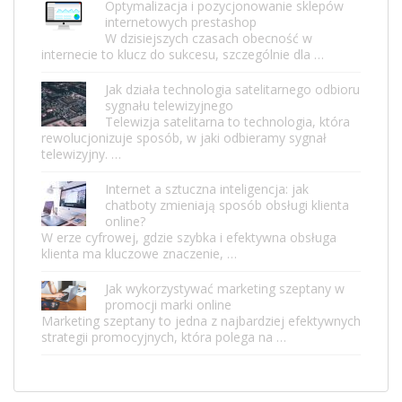
Optymalizacja i pozycjonowanie sklepów
internetowych prestashop
W dzisiejszych czasach obecność w
internecie to klucz do sukcesu, szczególnie dla …
Jak działa technologia satelitarnego odbioru
sygnału telewizyjnego
Telewizja satelitarna to technologia, która
rewolucjonizuje sposób, w jaki odbieramy sygnał
telewizyjny. …
Internet a sztuczna inteligencja: jak
chatboty zmieniają sposób obsługi klienta
online?
W erze cyfrowej, gdzie szybka i efektywna obsługa
klienta ma kluczowe znaczenie, …
Jak wykorzystywać marketing szeptany w
promocji marki online
Marketing szeptany to jedna z najbardziej efektywnych
strategii promocyjnych, która polega na …