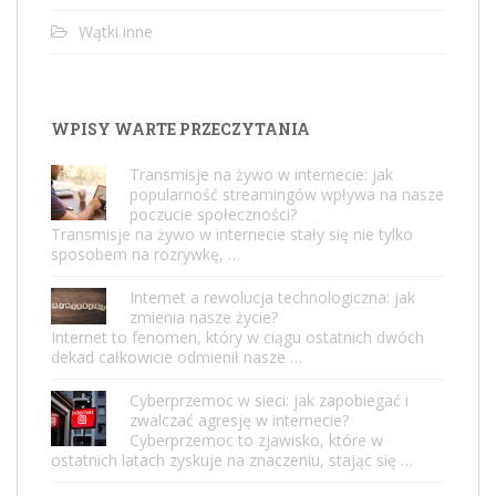
Wątki inne
WPISY WARTE PRZECZYTANIA
Transmisje na żywo w internecie: jak
popularność streamingów wpływa na nasze
poczucie społeczności?
Transmisje na żywo w internecie stały się nie tylko
sposobem na rozrywkę, …
Internet a rewolucja technologiczna: jak
zmienia nasze życie?
Internet to fenomen, który w ciągu ostatnich dwóch
dekad całkowicie odmienił nasze …
Cyberprzemoc w sieci: jak zapobiegać i
zwalczać agresję w internecie?
Cyberprzemoc to zjawisko, które w
ostatnich latach zyskuje na znaczeniu, stając się …