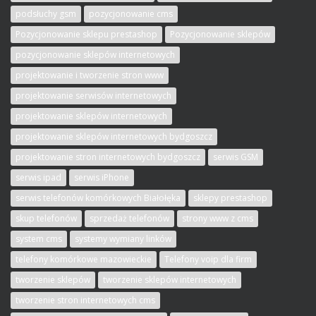
podsłuchy gsm
pozycjonowanie cms
Pozycjonowanie sklepu prestashop
Pozycjonowanie sklepów
pozycjonowanie sklepów internetowych
projektowanie i tworzenie stron www
projektowanie serwisów internetowych
projektowanie sklepów internetowych
projektowanie sklepów internetowych bydgoszcz
projektowanie stron internetowych bydgoszcz
serwis GSM
serwis ipad
serwis iPhone
serwis telefonów komórkowych Białołęka
sklepy prestashop
skup telefonów
sprzedaż telefonów
strony www z cms
system cms
systemy wymiany linków
telefony komórkowe mazowieckie
Telefony voip dla firm
tworzenie sklepów
tworzenie sklepów internetowych
tworzenie stron internetowych cms