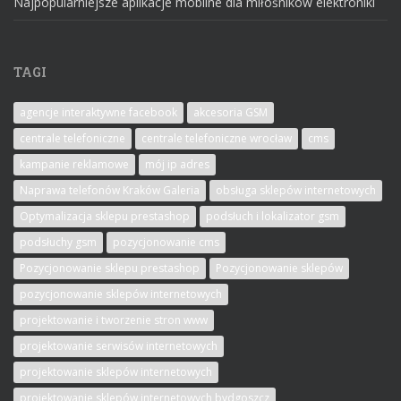
Najpopularniejsze aplikacje mobilne dla miłośników elektroniki
TAGI
agencje interaktywne facebook
akcesoria GSM
centrale telefoniczne
centrale telefoniczne wrocław
cms
kampanie reklamowe
mój ip adres
Naprawa telefonów Kraków Galeria
obsługa sklepów internetowych
Optymalizacja sklepu prestashop
podsłuch i lokalizator gsm
podsłuchy gsm
pozycjonowanie cms
Pozycjonowanie sklepu prestashop
Pozycjonowanie sklepów
pozycjonowanie sklepów internetowych
projektowanie i tworzenie stron www
projektowanie serwisów internetowych
projektowanie sklepów internetowych
projektowanie sklepów internetowych bydgoszcz