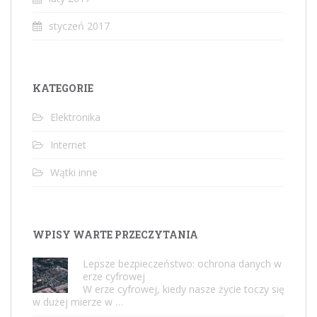
styczeń 2017
KATEGORIE
Elektronika
Internet
Wątki inne
WPISY WARTE PRZECZYTANIA
Lepsze bezpieczeństwo: ochrona danych w
erze cyfrowej
W erze cyfrowej, kiedy nasze życie toczy się
w dużej mierze w …