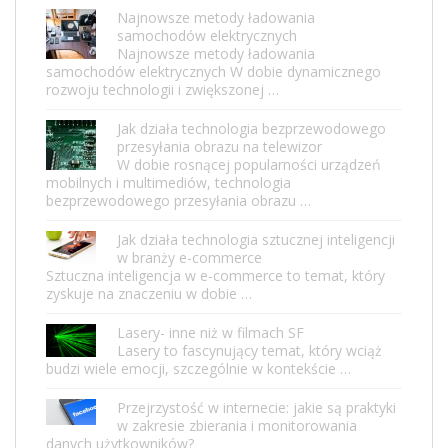
Najnowsze metody ładowania
samochodów elektrycznych
Najnowsze metody ładowania
samochodów elektrycznych W dobie dynamicznego
rozwoju technologii i zwiększonej …
Jak działa technologia bezprzewodowego
przesyłania obrazu na telewizor
W dobie rosnącej popularności urządzeń
mobilnych i multimediów, technologia
bezprzewodowego przesyłania obrazu …
Jak działa technologia sztucznej inteligencji
w branży e-commerce
Sztuczna inteligencja w e-commerce to temat, który
zyskuje na znaczeniu w dobie …
Lasery- inne niż w filmach SF
Lasery to fascynujący temat, który wciąż
budzi wiele emocji, szczególnie w kontekście …
Przejrzystość w internecie: jakie są praktyki
w zakresie zbierania i monitorowania
danych użytkowników?