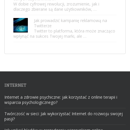
W dobie cyfrowej rewolucji, zrozumienie, jak i
dlaczego zbierane są dane użytkowników, …
Jak prowadzić kampanię reklamową na
Twitterze
Twitter to platforma, która może znacząco
wpłynąć na sukces Twojej marki, ale …
INTERNET
Internet a zdrowie psychiczne: jak korzystać z online terapii i
wsparcia psychologicznego?
Twórczość w sieci: Jak wykorzystać Internet do rozwoju swojej
pasji?