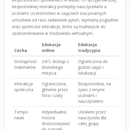
bezpośredniej interakcji pomiędzy nauczycielami a
uczniami. Uczestnictwo w zajęciach stacjonarnych
umożliwia od razu zadawanie pytań, wymianę poglądów
oraz społeczne interakcje, które są trudniejsze do
zaobserwowania w środowisku wirtualnym.
Edukacja
Edukacja
Cecha
online
tradycyjna
Dostępność
24/7, dostęp z
Ograniczona do
materiałów
dowolnego
godzin zajęć i
miejsca
lokalizacji
Interakcja
Ograniczona,
Bezpośrednia, na
społeczna
głównie przez
żywo z innymi
fora i czaty
uczniami i
nauczycielem
Tempo
Indywidualne,
Ustalane przez
nauki
można
nauczyciela dla
dostosowywać
całej grupy
do potrzeb