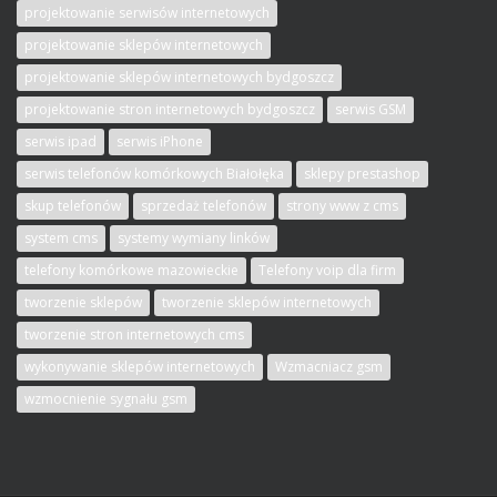
projektowanie serwisów internetowych
projektowanie sklepów internetowych
projektowanie sklepów internetowych bydgoszcz
projektowanie stron internetowych bydgoszcz
serwis GSM
serwis ipad
serwis iPhone
serwis telefonów komórkowych Białołęka
sklepy prestashop
skup telefonów
sprzedaż telefonów
strony www z cms
system cms
systemy wymiany linków
telefony komórkowe mazowieckie
Telefony voip dla firm
tworzenie sklepów
tworzenie sklepów internetowych
tworzenie stron internetowych cms
wykonywanie sklepów internetowych
Wzmacniacz gsm
wzmocnienie sygnału gsm