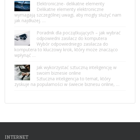
Elektroniczne- delikatne elementy
Delikatne elementy elektroniczne
wymagają szczególnej uwagi, aby mogły służyć nam
jak najdłużej. …
Poradnik dla początkujących – jak wybrać
odpowiedni zasilacz do komputera
Wybór odpowiedniego zasilacza do
komputera to kluczowy krok, który może znacząco
wpłynąć …
Jak wykorzystać sztuczną inteligencję w
swoim biznesie online
Sztuczna inteligencja to temat, który
zyskuje na popularności w świecie biznesu online, …
INTERNET