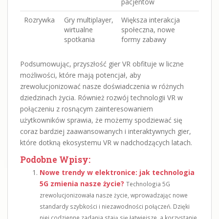
pacjentów
Rozrywka
Gry multiplayer,
Większa interakcja
wirtualne
społeczna, nowe
spotkania
formy zabawy
Podsumowując, przyszłość gier VR obfituje w liczne
możliwości, które mają potencjał, aby
zrewolucjonizować nasze doświadczenia w różnych
dziedzinach życia. Również rozwój technologii VR w
połączeniu z rosnącym zainteresowaniem
użytkowników sprawia, że możemy spodziewać się
coraz bardziej zaawansowanych i interaktywnych gier,
które dotkną ekosystemu VR w nadchodzących latach.
Podobne Wpisy:
Nowe trendy w elektronice: jak technologia
5G zmienia nasze życie?
Technologia 5G
zrewolucjonizowała nasze życie, wprowadzając nowe
standardy szybkości i niezawodności połączeń. Dzięki
niej codzienne zadania stają się łatwiejsze, a korzystanie