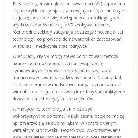
Przyszłość gier wirtualnej rzeczywistości (VR) zapowiada
się niezwykle ekscytująco, a rozwijające się technologie
stają się coraz bardziej dostępne dla szerokiego grona
użytkowników. W miarę jak VR zdobywa uznanie,
różnorodne sektory zaczynają dostrzegać potencjał tej
technologii, co prowadzi do nowatorskich zastosowań
w edukacji, medycynie oraz rozrywce.
W edukacji, gry VR mogą zrewolucjonizować metody
nauczania, umożliwiając uczniom eksplorację
symulowanych środowisk oraz scenariuszy, które
trudno odwzorować w tradycyjny sposób. Na przykład,
studenci kierunków medycznych mogą przeprowadzać
wirtualne operacje, co pozwala im zdobywać praktyczne
doświadczenie bez ryzyka dla pacjentów.
W medycynie, technologia VR może być
wykorzystywana do terapii, dzięki czemu pacjenci mogą
np. zmierzyć się ze swoimi lękami w kontrolowanym,
wirtualnym środowisku. Dodatkowo, wykorzystywanie
VR w rehabilitacji może przyspieszyć proces rehabilitacji