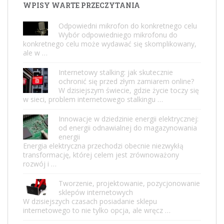
WPISY WARTE PRZECZYTANIA
Odpowiedni mikrofon do konkretnego celu
Wybór odpowiedniego mikrofonu do
konkretnego celu może wydawać się skomplikowany,
ale w …
Internetowy stalking: jak skutecznie
ochronić się przed złym zamiarem online?
W dzisiejszym świecie, gdzie życie toczy się
w sieci, problem internetowego stalkingu …
Innowacje w dziedzinie energii elektrycznej:
od energii odnawialnej do magazynowania
energii
Energia elektryczna przechodzi obecnie niezwykłą
transformację, której celem jest zrównoważony
rozwój i …
Tworzenie, projektowanie, pozycjonowanie
sklepów internetowych
W dzisiejszych czasach posiadanie sklepu
internetowego to nie tylko opcja, ale wręcz …