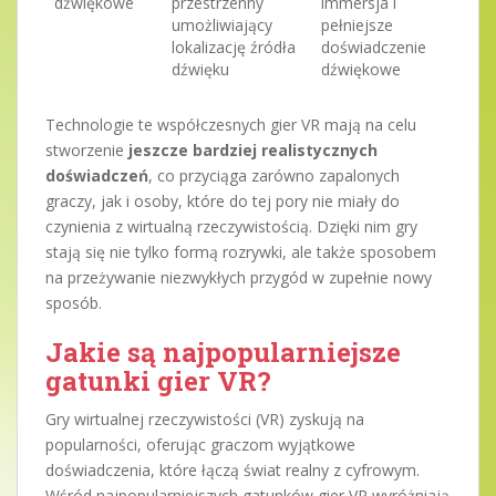
dźwiękowe
przestrzenny
immersja i
umożliwiający
pełniejsze
lokalizację źródła
doświadczenie
dźwięku
dźwiękowe
Technologie te współczesnych gier VR mają na celu
stworzenie
jeszcze bardziej realistycznych
doświadczeń
, co przyciąga zarówno zapalonych
graczy, jak i osoby, które do tej pory nie miały do
czynienia z wirtualną rzeczywistością. Dzięki nim gry
stają się nie tylko formą rozrywki, ale także sposobem
na przeżywanie niezwykłych przygód w zupełnie nowy
sposób.
Jakie są najpopularniejsze
gatunki gier VR?
Gry wirtualnej rzeczywistości (VR) zyskują na
popularności, oferując graczom wyjątkowe
doświadczenia, które łączą świat realny z cyfrowym.
Wśród najpopularniejszych gatunków gier VR wyróżniają