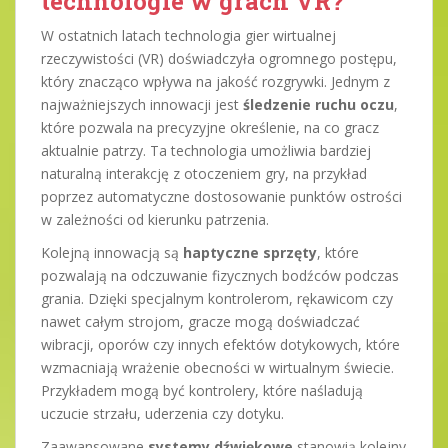
technologie w grach VR?
W ostatnich latach technologia gier wirtualnej
rzeczywistości (VR) doświadczyła ogromnego postępu,
który znacząco wpływa na jakość rozgrywki. Jednym z
najważniejszych innowacji jest
śledzenie ruchu oczu
,
które pozwala na precyzyjne określenie, na co gracz
aktualnie patrzy. Ta technologia umożliwia bardziej
naturalną interakcję z otoczeniem gry, na przykład
poprzez automatyczne dostosowanie punktów ostrości
w zależności od kierunku patrzenia.
Kolejną innowacją są
haptyczne sprzęty
, które
pozwalają na odczuwanie fizycznych bodźców podczas
grania. Dzięki specjalnym kontrolerom, rękawicom czy
nawet całym strojom, gracze mogą doświadczać
wibracji, oporów czy innych efektów dotykowych, które
wzmacniają wrażenie obecności w wirtualnym świecie.
Przykładem mogą być kontrolery, które naśladują
uczucie strzału, uderzenia czy dotyku.
Zaawansowane
systemy dźwiękowe
stanowią kolejny