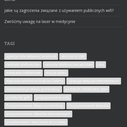
Jakie są zagrożenia związane z używaniem publicznych wifi?
Zwróćmy uwagę na laser w medycynie
TAGI
agencje interaktywne facebook
akcesoria GSM
centrale telefoniczne
centrale telefoniczne wrocław
cms
kampanie reklamowe
mój ip adres
Naprawa telefonów Kraków Galeria
obsługa sklepów internetowych
Optymalizacja sklepu prestashop
podsłuch i lokalizator gsm
podsłuchy gsm
pozycjonowanie cms
Pozycjonowanie sklepu prestashop
Pozycjonowanie sklepów
pozycjonowanie sklepów internetowych
projektowanie i tworzenie stron www