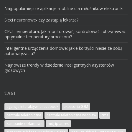
Najpopularniejsze aplikacje mobilne dla miłośników elektroniki
Sieci neuronowe- czy zastąpią lekarza?
CPU Temperatura: Jak monitorować, kontrolować i utrzymywać
optymalne temperatury procesora?
Inteligentne urządzenia domowe: jakie korzyści niesie ze sobą
automatyzacja?
Najnowsze trendy w dziedzinie inteligentnych asystentów
głosowych
TAGI
agencje interaktywne facebook
akcesoria GSM
centrale telefoniczne
centrale telefoniczne wrocław
cms
kampanie reklamowe
mój ip adres