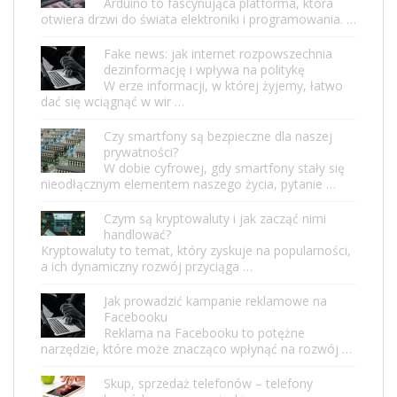
Arduino to fascynująca platforma, która
otwiera drzwi do świata elektroniki i programowania. …
Fake news: jak internet rozpowszechnia
dezinformację i wpływa na politykę
W erze informacji, w której żyjemy, łatwo
dać się wciągnąć w wir …
Czy smartfony są bezpieczne dla naszej
prywatności?
W dobie cyfrowej, gdy smartfony stały się
nieodłącznym elementem naszego życia, pytanie …
Czym są kryptowaluty i jak zacząć nimi
handlować?
Kryptowaluty to temat, który zyskuje na popularności,
a ich dynamiczny rozwój przyciąga …
Jak prowadzić kampanie reklamowe na
Facebooku
Reklama na Facebooku to potężne
narzędzie, które może znacząco wpłynąć na rozwój …
Skup, sprzedaż telefonów – telefony