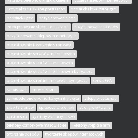
Naprawa telefonów Kraków Galeria
obsługa sklepów internetowych
Optymalizacja sklepu prestashop
podsłuch i lokalizator gsm
podsłuchy gsm
pozycjonowanie cms
Pozycjonowanie sklepu prestashop
Pozycjonowanie sklepów
pozycjonowanie sklepów internetowych
projektowanie i tworzenie stron www
projektowanie serwisów internetowych
projektowanie sklepów internetowych
projektowanie sklepów internetowych bydgoszcz
projektowanie stron internetowych bydgoszcz
serwis GSM
serwis ipad
serwis iPhone
serwis telefonów komórkowych Białołęka
sklepy prestashop
skup telefonów
sprzedaż telefonów
strony www z cms
system cms
systemy wymiany linków
telefony komórkowe mazowieckie
Telefony voip dla firm
tworzenie sklepów
tworzenie sklepów internetowych