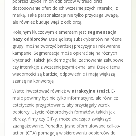
poprzez użycie imion odbiorców w treści oraz
dostosowanie ofert do ich wcześniejszych interakcji z
marką. Taka personalizacja nie tylko przyciąga uwagę,
ale również buduje więź z odbiorcą.
Kolejnym kluczowym elementem jest
segmentacja
bazy odbiorców
. Dzieląc listę subskrybentów na różne
grupy, można tworzyć bardziej precyzyjne i relewantne
kampanie. Segmentacja może opierać się na różnych
kryteriach, takich jak demografia, zachowania zakupowe
czy interakcje z wcześniejszymi e-mailami. Dzięki temu
wiadomości są bardziej odpowiednie i mają większą
szansę na konwersję.
Warto inwestować również w
atrakcyjne treści
. E-
maile powinny być nie tylko informacyjne, ale również
estetycznie przygotowane, aby przyciągały wzrok
odbiorcy. Użycie różnorodnych formatów, takich jak
obrazy, filmy czy GIF-y, może znacząco zwiększyć
zaangażowanie. Ponadto, jasno sformułowane call-to-
action (CTA) pomagają w skierowaniu odbiorców do