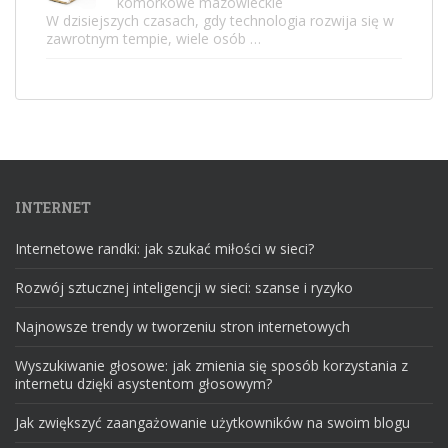
komórkowe mazowieckie
W dzisiejszych czasach, gdy technologia rozwija się w
zawrotnym tempie, wiele osób …
INTERNET
Internetowe randki: jak szukać miłości w sieci?
Rozwój sztucznej inteligencji w sieci: szanse i ryzyko
Najnowsze trendy w tworzeniu stron internetowych
Wyszukiwanie głosowe: jak zmienia się sposób korzystania z
internetu dzięki asystentom głosowym?
Jak zwiększyć zaangażowanie użytkowników na swoim blogu