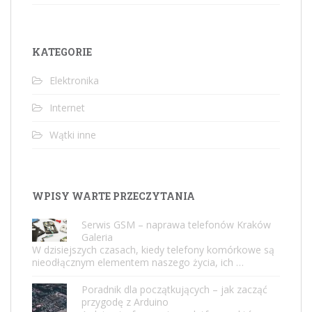
KATEGORIE
Elektronika
Internet
Wątki inne
WPISY WARTE PRZECZYTANIA
Serwis GSM – naprawa telefonów Kraków
Galeria
W dzisiejszych czasach, kiedy telefony komórkowe są
nieodłącznym elementem naszego życia, ich …
Poradnik dla początkujących – jak zacząć
przygodę z Arduino