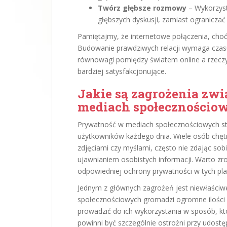
Twórz głębsze rozmowy
– Wykorzyst
głębszych dyskusji, zamiast ogranicza
Pamiętajmy, że internetowe połączenia, choć 
Budowanie prawdziwych relacji wymaga czasu
równowagi pomiędzy światem online a rzeczyw
bardziej satysfakcjonujące.
Jakie są zagrożenia zw
mediach społecznościo
Prywatność w mediach społecznościowych sta
użytkowników każdego dnia. Wiele osób chętni
zdjęciami czy myślami, często nie zdając so
ujawnianiem osobistych informacji. Warto z
odpowiedniej ochrony prywatności w tych pl
Jednym z głównych zagrożeń jest niewłaściw
społecznościowych gromadzi ogromne ilości 
prowadzić do ich wykorzystania w sposób, kt
powinni być szczególnie ostrożni przy udostę