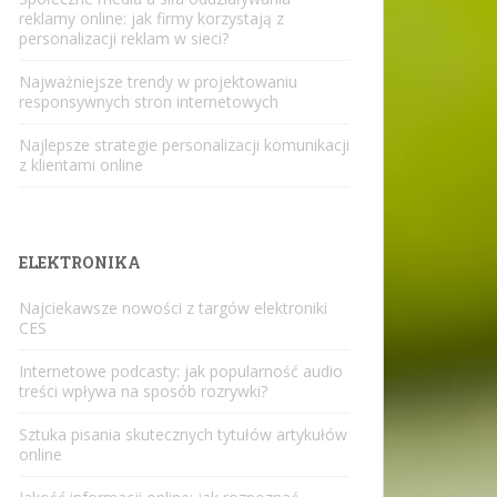
reklamy online: jak firmy korzystają z
personalizacji reklam w sieci?
Najważniejsze trendy w projektowaniu
responsywnych stron internetowych
Najlepsze strategie personalizacji komunikacji
z klientami online
ELEKTRONIKA
Najciekawsze nowości z targów elektroniki
CES
Internetowe podcasty: jak popularność audio
treści wpływa na sposób rozrywki?
Sztuka pisania skutecznych tytułów artykułów
online