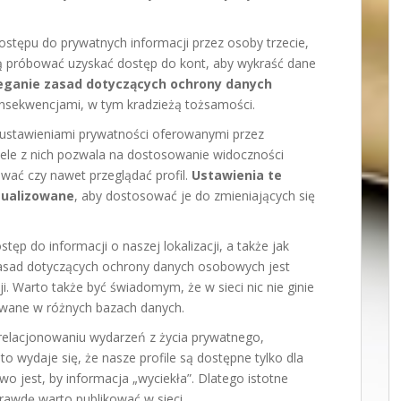
stępu do prywatnych informacji przez osoby trzecie,
ą próbować uzyskać dostęp do kont, aby wykraść dane
eganie zasad dotyczących ochrony danych
ekwencjami, w tym kradzieżą tożsamości.
 ustawieniami prywatności oferowanymi przez
ele z nich pozwala na dostosowanie widoczności
ać czy nawet przeglądać profil.
Ustawienia te
tualizowane
, aby dostosować je do zmieniających się
p do informacji o naszej lokalizacji, a także jak
zasad dotyczących ochrony danych osobowych jest
i. Warto także być świadomym, że w sieci nic nie ginie
wane w różnych bazach danych.
relacjonowaniu wydarzeń z życia prywatnego,
o wydaje się, że nasze profile są dostępne tylko dla
wo jest, by informacja „wyciekła”. Dlatego istotne
prawdę warto publikować w sieci.