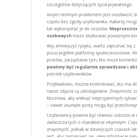
szczegółów dotyczących życia prywatnego.
Innym istotnym problemem jest możliwość do
często bez zgody użytkownika. Hakerzy mog
lub wykorzystać je do oszustw.
Nieprzestrz
osobowych
może skutkować poważnymi kons
Aby zmniejszyć ryzyko, warto zapoznać się z
poszczególne platformy społecznościowe. Wi
postów, zarządzanie tym, kto może komentow
powinny być regularnie sprawdzane i ak
potrzeb użytkowników.
Przykładowo, można kontrolować, kto ma dostę
nasze zdjęcia są udostępniane. Znajomość 
kluczowa, aby uniknąć nieprzyjemnych sytuacj
– nawet usunięte posty mogą być przechowy
Użytkownicy powinni być również ostrożni w 
zwłaszcza tych o charakterze intymnym. Częst
znajomych, jednak w dzisiejszych czasach łat
jest, aby zastanowić się, jakie informacje na