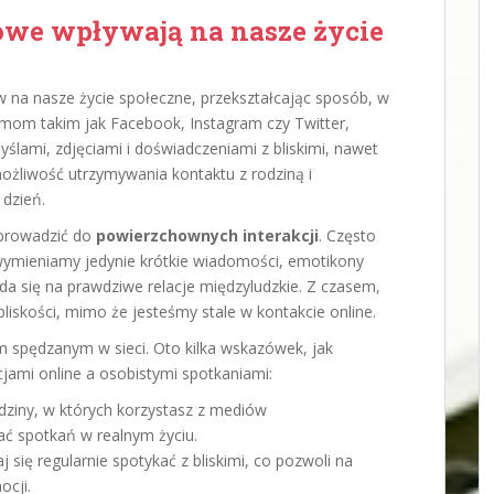
owe wpływają na nasze życie
na nasze życie społeczne, przekształcając sposób, w
ormom takim jak Facebook, Instagram czy Twitter,
yślami, zdjęciami i doświadczeniami z bliskimi, nawet
 możliwość utrzymywania kontaktu z rodziną i
 dzień.
 prowadzić do
powierzchownych interakcji
. Często
ymieniamy jedynie krótkie wiadomości, emotikony
da się na prawdziwe relacje międzyludzkie. Z czasem,
bliskości, mimo że jesteśmy stale w kontakcie online.
m spędzanym w sieci. Oto kilka wskazówek, jak
ami online a osobistymi spotkaniami:
dziny, w których korzystasz z mediów
ć spotkań w realnym życiu.
j się regularnie spotykać z bliskimi, co pozwoli na
ocji.