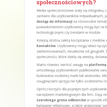
społecznościowych?
Media społecznościowe stały się integralną c
zarówno dla użytkowników indywidualnych, ja
dostęp do informacji
na różnorodne tematy
powiadomieniom użytkownicy mogą być na bi
technologicznymi czy trendami w modzie.
Kolejną istotną zaletą korzystania z mediów
kontaktów
. Użytkownicy mogą łatwo łączyć
zainteresowaniach, niezależnie od geografii. 
społeczności, które dzielą się wiedzą, doświ
Warto również zwrócić uwagę na
platformę 
umożliwiają użytkownikom publikowanie swoic
budowania osobistej marki lub wizerunku. Moż
osiągnięciami sprzyja nie tylko osobistemu ro
Oprócz korzyści dla pojedynczych użytkown
narzędziem marketingowym dla firm. Dają on
szerokiego grona odbiorców
w sposób efe
kampanie reklamowe, a także angażować swoi