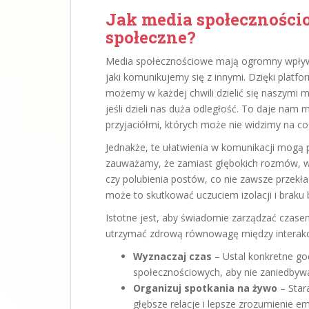
Jak media społeczności
społeczne?
Media społecznościowe mają ogromny wpływ 
jaki komunikujemy się z innymi. Dzięki platf
możemy w każdej chwili dzielić się naszymi m
jeśli dzieli nas duża odległość. To daje nam
przyjaciółmi, których może nie widzimy na co
Jednakże, te ułatwienia w komunikacji mogą
zauważamy, że zamiast głębokich rozmów, w
czy polubienia postów, co nie zawsze przekła
może to skutkować uczuciem izolacji i braku 
Istotne jest, aby świadomie zarządzać czase
utrzymać zdrową równowagę między interakcj
Wyznaczaj czas
– Ustal konkretne go
społecznościowych, aby nie zaniedbywa
Organizuj spotkania na żywo
– Stara
głębsze relacje i lepsze zrozumienie em