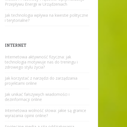
Przepływu Energii w Urządzeniach
Jak technologia wpływa na kwestie polityczne
i terytorialne?
INTERNET
Internetowa aktywność fizyczna: jak
technologia motywuje nas do treningu i
zdrowego stylu życia?
Jak korzystać z narzędzi do zarządzania
projektami online
Jak unikać fałszywych wiadomości i
dezinformacji online
Internetowa wolność słowa: jakie są granice
wyrażania opinii online?
Społeczne media a siła oddziaływania