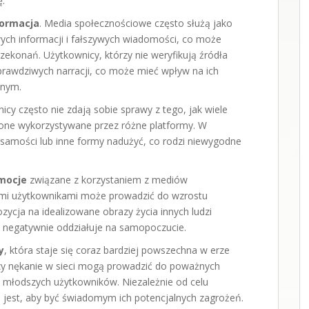
ę.
formacja
. Media społecznościowe często służą jako
ych informacji i fałszywych wiadomości, co może
rzekonań. Użytkownicy, którzy nie weryfikują źródła
prawdziwych narracji, co może mieć wpływ na ich
nnym.
icy często nie zdają sobie sprawy z tego, jak wiele
one wykorzystywane przez różne platformy. W
ożsamości lub inne formy nadużyć, co rodzi niewygodne
mocje
związane z korzystaniem z mediów
ymi użytkownikami może prowadzić do wzrostu
zycja na idealizowane obrazy życia innych ludzi
co negatywnie oddziałuje na samopoczucie.
y
, która staje się coraz bardziej powszechna w erze
zy nękanie w sieci mogą prowadzić do poważnych
młodszych użytkowników. Niezależnie od celu
jest, aby być świadomym ich potencjalnych zagrożeń.