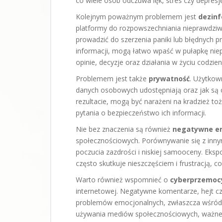
co wiele osób odczuwa lęk, stres czy depresj
Kolejnym poważnym problemem jest
dezin
platformy do rozpowszechniania nieprawdziw
prowadzić do szerzenia paniki lub błędnych p
informacji, mogą łatwo wpaść w pułapkę nie
opinie, decyzje oraz działania w życiu codzie
Problemem jest także
prywatność
. Użytkown
danych osobowych udostępniają oraz jak są 
rezultacie, mogą być narażeni na kradzież t
pytania o bezpieczeństwo ich informacji.
Nie bez znaczenia są również
negatywne e
społecznościowych. Porównywanie się z inn
poczucia zazdrości i niskiej samooceny. Ekspo
często skutkuje nieszczęściem i frustracją, 
Warto również wspomnieć o
cyberprzemoc
internetowej. Negatywne komentarze, hejt c
problemów emocjonalnych, zwłaszcza wśród 
używania mediów społecznościowych, ważne 