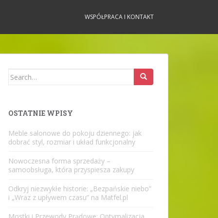
WSPÓŁPRACA I KONTAKT
Search
for:
OSTATNIE WPISY
Meble salonowe do pokoju dziennego: jak
dobrać styl, rozmiar i układ funkcjonalny
Nowoczesna forma sprzedaży –
samoobsługa, która przyspiesza zakupy
Odkryj niezwykłe historie: „Bezpańskie niebo”
i „Wraz z upływem czasu” na Matfel.pl
Mostki i Przewody Prądowe: Optymalizacja