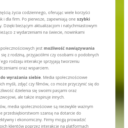
zęścią życia codziennego, oferując wiele korzyści
k i dla firm. Po pierwsze, zapewniają one
szybki
. Dzięki bieżącym aktualizacjom i natychmiastowym
eżąco z wydarzeniami na świecie, nowinkami
 społecznościowych jest
możliwość nawiązywania
 się z rodziną, przyjaciółmi czy osobami o podobnych
Tego rodzaju interakcje sprzyjają tworzeniu
adczeniami oraz wsparciem.
do wyrażania siebie
. Media społecznościowe
h myśli, zdjęć czy filmów, co może przyczynić się do
liwość dzielenia się swoimi pasjami oraz
zwojowi, ale także inspiruje innych.
ików, media społecznościowe są niezwykle ważnym
e przedsiębiorstwom szansę na dotarcie do
ktywny i ekonomiczny. Firmy mogą prowadzić
ch klientów poprzez interakcje na platformach