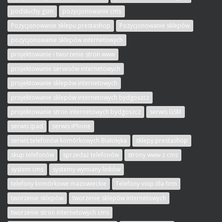
podsłuchy gsm
pozycjonowanie cms
Pozycjonowanie sklepu prestashop
Pozycjonowanie sklepów
pozycjonowanie sklepów internetowych
projektowanie i tworzenie stron www
projektowanie serwisów internetowych
projektowanie sklepów internetowych
projektowanie sklepów internetowych bydgoszcz
projektowanie stron internetowych bydgoszcz
serwis GSM
serwis ipad
serwis iPhone
serwis telefonów komórkowych Białołęka
sklepy prestashop
skup telefonów
sprzedaż telefonów
strony www z cms
system cms
systemy wymiany linków
telefony komórkowe mazowieckie
Telefony voip dla firm
tworzenie sklepów
tworzenie sklepów internetowych
tworzenie stron internetowych cms