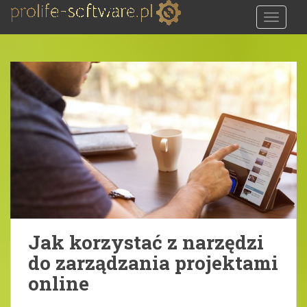
S
TOGGLE
k
i
p
t
o
m
a
i
n
c
o
n
t
e
Jak korzystać z narzędzi
n
do zarządzania projektami
t
online