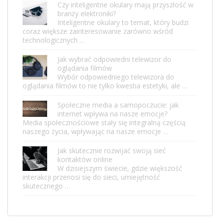
Czy inteligentne okulary mają przyszłość w
branży elektroniki?
Inteligentne okulary to temat, który budzi
coraz większe zainteresowanie zarówno wśród
technologicznych …
Jak wybrać odpowiedni telewizor do
oglądania filmów
Wybór odpowiedniego telewizora do
oglądania filmów to nie tylko kwestia estetyki, ale …
Społeczne media a samopoczucie: jak
internet wpływa na nasze emocje?
Media społecznościowe stały się integralną częścią
naszego życia, wpływając na nasze emocje …
Jak skutecznie rozwijać swoją sieć
kontaktów online
W dzisiejszym świecie, gdzie większość
interakcji przenosi się do sieci, umiejętność
skutecznego …