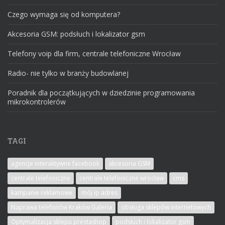
Czego wymaga się od komputera?
Akcesoria GSM: podsłuch i lokalizator gsm
Telefony voip dla firm, centrale telefoniczne Wrocław
Radio- nie tylko w branży budowlanej
Poradnik dla początkujących w dziedzinie programowania
mikrokontrolerów
TAGI
agencje interaktywne facebook
akcesoria GSM
centrale telefoniczne
centrale telefoniczne wrocław
cms
kampanie reklamowe
mój ip adres
Naprawa telefonów Kraków Galeria
obsługa sklepów internetowych
Optymalizacja sklepu prestashop
podsłuch i lokalizator gsm