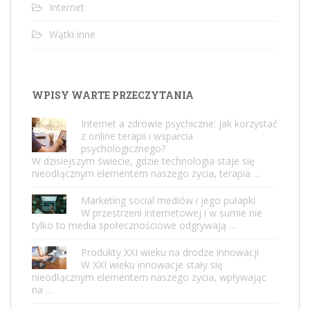
Internet
Wątki inne
WPISY WARTE PRZECZYTANIA
Internet a zdrowie psychiczne: jak korzystać
z online terapii i wsparcia
psychologicznego?
W dzisiejszym świecie, gdzie technologia staje się
nieodłącznym elementem naszego życia, terapia …
Marketing social mediów i jego pułapki
W przestrzeni internetowej i w sumie nie
tylko to media społecznościowe odgrywają …
Produkty XXI wieku na drodze innowacji
W XXI wieku innowacje stały się
nieodłącznym elementem naszego życia, wpływając
na …