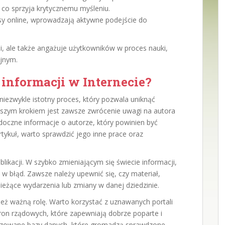
co sprzyja krytycznemu myśleniu.
rsy online, wprowadzają aktywne podejście do
ji, ale także angażuje użytkowników w proces nauki,
jnym.
informacji w Internecie?
 niezwykle istotny proces, który pozwala uniknąć
wszym krokiem jest zawsze zwrócenie uwagi na autora
idoczne informacje o autorze, który powinien być
rtykuł, warto sprawdzić jego inne prace oraz
ikacji. W szybko zmieniającym się świecie informacji,
 błąd. Zawsze należy upewnić się, czy materiał,
bieżące wydarzenia lub zmiany w danej dziedzinie.
eż ważną rolę. Warto korzystać z uznawanych portali
tron rządowych, które zapewniają dobrze poparte i
alizowane bazy danych, które gromadzą sprawdzone