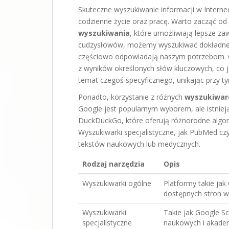
Skuteczne wyszukiwanie informacji w Interne
codzienne życie oraz pracę. Warto zacząć o
wyszukiwania
, które umożliwiają lepsze z
cudzysłowów, możemy wyszukiwać dokładne f
częściowo odpowiadają naszym potrzebom. O
z wyników określonych słów kluczowych, co j
temat czegoś specyficznego, unikając przy tym
Ponadto, korzystanie z różnych
wyszukiwar
Google jest popularnym wyborem, ale istnieją
DuckDuckGo, które oferują różnorodne algory
Wyszukiwarki specjalistyczne, jak PubMed cz
tekstów naukowych lub medycznych.
Rodzaj narzędzia
Opis
Wyszukiwarki ogólne
Platformy takie jak
dostępnych stron w 
Wyszukiwarki
Takie jak Google Sc
specjalistyczne
naukowych i akadem