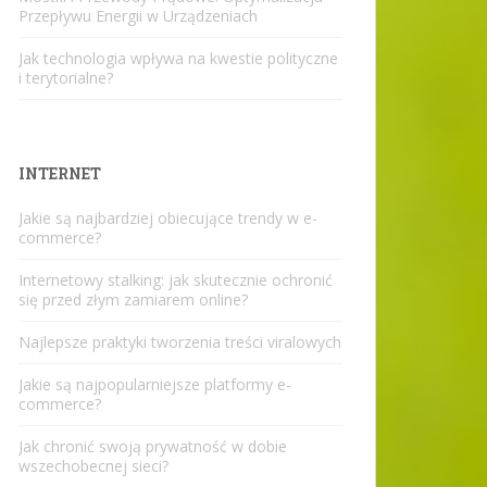
Przepływu Energii w Urządzeniach
Jak technologia wpływa na kwestie polityczne
i terytorialne?
INTERNET
Jakie są najbardziej obiecujące trendy w e-
commerce?
Internetowy stalking: jak skutecznie ochronić
się przed złym zamiarem online?
Najlepsze praktyki tworzenia treści viralowych
Jakie są najpopularniejsze platformy e-
commerce?
Jak chronić swoją prywatność w dobie
wszechobecnej sieci?