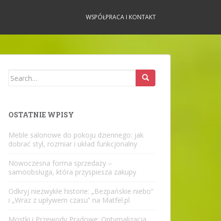
WSPÓŁPRACA I KONTAKT
Search
for:
OSTATNIE WPISY
Meble salonowe do pokoju dziennego: jak
dobrać styl, rozmiar i układ funkcjonalny
Nowoczesna forma sprzedaży –
samoobsługa, która przyspiesza zakupy
Odkryj niezwykłe historie: „Bezpańskie niebo”
i „Wraz z upływem czasu” na Matfel.pl
Mostki i Przewody Prądowe: Optymalizacja