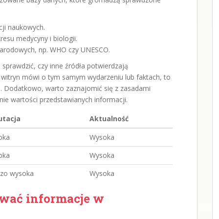
cji naukowych.
esu medycyny i biologii.
ynarodowych, np. WHO czy UNESCO.
 sprawdzić, czy inne źródła potwierdzają
h witryn mówi o tym samym wydarzeniu lub faktach, to
e. Dodatkowo, warto zaznajomić się z zasadami
ie wartości przedstawianych informacji.
utacja
Aktualność
oka
Wysoka
oka
Wysoka
zo wysoka
Wysoka
wać informacje w