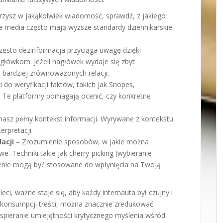
zysz w jakąkolwiek wiadomość, sprawdź, z jakiego
 media często mają wyższe standardy dziennikarskie
zęsto dezinformacja przyciąga uwagę dzięki
łówkom. Jeżeli nagłówek wydaje się zbyt
j bardziej zrównoważonych relacji.
 do weryfikacji faktów, takich jak Snopes,
i. Te platformy pomagają ocenić, czy konkretne
znasz pełny kontekst informacji. Wyrywane z kontekstu
rpretacji.
acji
– Zrozumienie sposobów, w jakie można
. Techniki takie jak cherry-picking (wybieranie
zenie mogą być stosowane do wpłynięcia na Twoją
eci, ważne staje się, aby każdy internauta był czujny i
 konsumpcji treści, można znacznie zredukować
Wspieranie umiejętności krytycznego myślenia wśród