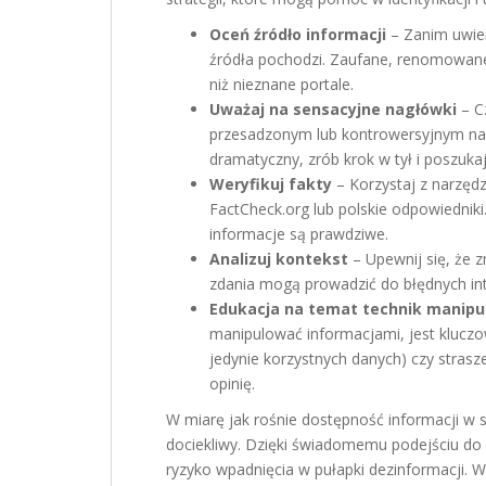
Oceń źródło informacji
– Zanim uwier
źródła pochodzi. Zaufane, renomowane
niż nieznane portale.
Uważaj na sensacyjne nagłówki
– C
przesadzonym lub kontrowersyjnym nag
dramatyczny, zrób krok w tył i poszuka
Weryfikuj fakty
– Korzystaj z narzędzi
FactCheck.org lub polskie odpowiednik
informacje są prawdziwe.
Analizuj kontekst
– Upewnij się, że 
zdania mogą prowadzić do błędnych inte
Edukacja na temat technik manipul
manipulować informacjami, jest kluczowe
jedynie korzystnych danych) czy stras
opinię.
W miarę jak rośnie dostępność informacji w si
dociekliwy. Dzięki świadomemu podejściu do
ryzyko wpadnięcia w pułapki dezinformacji. 