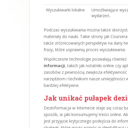
Wyszukiwarki lokalne
Umożliwiające wyszu
wydarzeń.
Podczas wyszukiwania można także skorzyst
materiały do nauki. Takie strony jak Courser
także zróżnicowanych perspektyw na dany te
frazy, które usprawnią proces wyszukiwania.
Współczesne technologie pozwalają również
informacji
, takich jak notatniki online czy a
zasobów z pewnością zwiększa efektywność i 
narzędziom i technikom nasze umiejętności w
bardziej efektywne.
Jak unikać pułapek dezi
Dezinformacja w Internecie staje się coraz
sposób, w jaki konsumujemy treści online. Ab
jest przyjęcie krytycznego podejścia do infor
strategii, które mogą pomóc w identyfikacji 