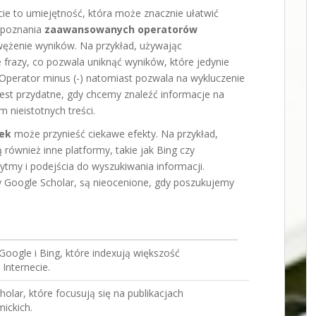
cie to umiejętność, która może znacznie ułatwić
d poznania
zaawansowanych operatorów
awężenie wyników. Na przykład, używając
razy, co pozwala uniknąć wyników, które jedynie
perator minus (-) natomiast pozwala na wykluczenie
est przydatne, gdy chcemy znaleźć informacje na
 nieistotnych treści.
ek
może przynieść ciekawe efekty. Na przykład,
 również inne platformy, takie jak Bing czy
tmy i podejścia do wyszukiwania informacji.
y Google Scholar, są nieocenione, gdy poszukujemy
 Google i Bing, które indexują większość
Internecie.
holar, które focusują się na publikacjach
ickich.